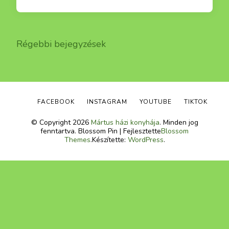
Bejegyzés
Régebbi bejegyzések
navigáció
FACEBOOK
INSTAGRAM
YOUTUBE
TIKTOK
© Copyright 2026
Mártus házi konyhája
. Minden jog
fenntartva.
Blossom Pin | Fejlesztette
Blossom
Themes
.Készítette:
WordPress
.