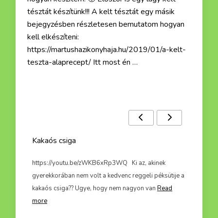
tésztát készítünk!!! A kelt tésztát egy másik
bejegyzésben részletesen bemutatom hogyan
kell elkészíteni:
https://martushazikonyhaja.hu/2019/01/a-kelt-
teszta-alaprecept/ Itt most én …
Ezek a receptek is érdekelhetnek :)
Kakaós csiga
Házi l
z a
https://youtu.be/zWKB6xRp3WQ Ki az, akinek
https:/
ek süss
gyerekkorában nem volt a kedvenc reggeli péksütije a
strandsz
kakaós csiga?? Ugye, hogy nem nagyon van
Read
eleme a
more