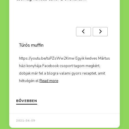
Ezek a receptek is érdekelhetnek :)
Túrós muffin
Banáno
ról,
https://youtu.be/tuPZsWw2Kmw Egyik kedves Mártus
Nemsoká
nban
házi konyhája Facebook csoport tagom megkért,
szebb a
n,
dobjak már fel a blogra valami gyors receptet, amit
kedvesn
hétvégén el
Read more
BŐVEBBEN
2021-04-09