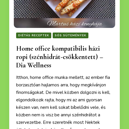
DIÉTÁS RECEPTEK
SÓS SÜTEMÉNYEK
Home office kompatibilis házi
ropi (szénhidrát-csökkentett) –
Dia Wellness
Itthon, home office munka mellett, az ember fia
borzasztóan hajlamos arra, hogy megkívánjon
finomságokat. De mivel közben dolgozni is kell,
elgondolkozik rajta, hogy mi az ami gyorsan
készen van, nem kell sokat bíbelődni vele, és
közben nem is visz be annyi szénhidrátot a
szervezetbe. Erre szeretnék most Nektek