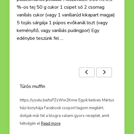
%-os tej 50 g cukor 1 csipet só 2 csomag
vaníliás cukor (vagy 1 vaníliarúd kikapart magjai)
5 tojás sárgája 1 púpos evőkanál liszt (vagy
keményítő, vagy vaníliás pudingpor) Egy
edénybe teszünk fel …
Ezek a receptek is érdekelhetnek :)
Túrós muffin
A kelt
ról,
https://youtu.be/tuPZsWw2Kmw Egyik kedves Mártus
https:
nban
házi konyhája Facebook csoport tagom megkért,
3,2 dl 
n,
dobjak már fel a blogra valami gyors receptet, amit
formázh
hétvégén el
Read more
Read m