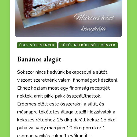
ÉDES SÜTEMÉNYEK
SÜTÉS NÉLKÜLI SÜTEMÉNYEK
Banános alagút
Sokszor nincs kedvünk bekapcsolni a sütőt,
viszont szeretnénk valami finomságot készíteni.
Ehhez hoztam most egy finomság receptjét
nektek, amit pikk-pakk összeállíthattok.
Érdemes előtt este összerakni a sütit, és
másnapra tökéletes állaga lesz!!! Hozzávalók a
kekszes réteghez: 25 dkg darált keksz 15 dkg
puha vaj vagy margarin 10 dkg porcukor 1
csomag vaníliás cukor 1 evőkanál …