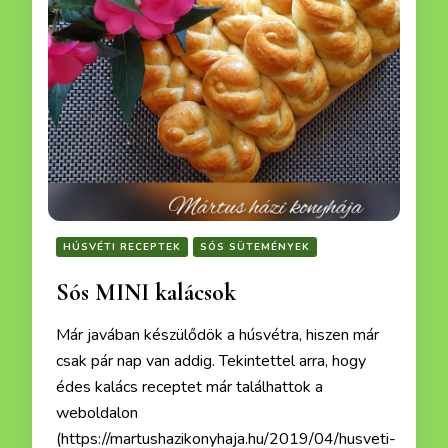
HÚSVÉTI RECEPTEK
SÓS SÜTEMÉNYEK
Sós MINI kalácsok
Már javában készülődök a húsvétra, hiszen már
csak pár nap van addig. Tekintettel arra, hogy
édes kalács receptet már találhattok a
weboldalon
(https://martushazikonyhaja.hu/2019/04/husveti-