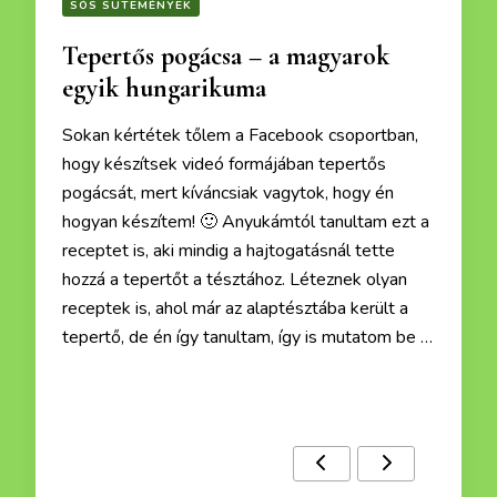
SÓS SÜTEMÉNYEK
Tepertős pogácsa – a magyarok
egyik hungarikuma
Sokan kértétek tőlem a Facebook csoportban,
hogy készítsek videó formájában tepertős
pogácsát, mert kíváncsiak vagytok, hogy én
hogyan készítem! 🙂 Anyukámtól tanultam ezt a
receptet is, aki mindig a hajtogatásnál tette
hozzá a tepertőt a tésztához. Léteznek olyan
receptek is, ahol már az alaptésztába került a
tepertő, de én így tanultam, így is mutatom be …
Ezek a receptek is érdekelhetnek :)