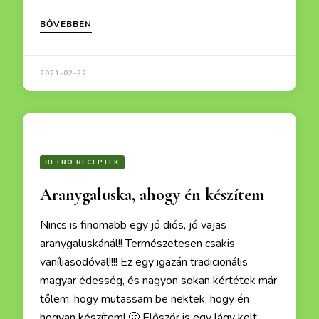
BŐVEBBEN
2021-02-22
RETRO RECEPTEK
Aranygaluska, ahogy én készítem
Nincs is finomabb egy jó diós, jó vajas
aranygaluskánál!! Természetesen csakis
vaníliasodóval!!!! Ez egy igazán tradicionális
magyar édesség, és nagyon sokan kértétek már
tőlem, hogy mutassam be nektek, hogy én
hogyan készítem! 🙂 Először is egy lágy kelt