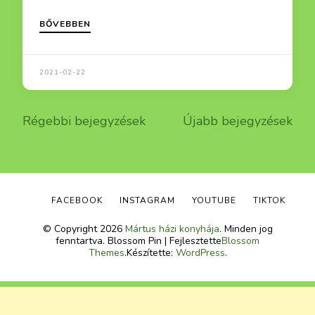
BŐVEBBEN
2021-02-22
Bejegyzés
Régebbi bejegyzések
Újabb bejegyzések
navigáció
FACEBOOK
INSTAGRAM
YOUTUBE
TIKTOK
© Copyright 2026
Mártus házi konyhája
. Minden jog
fenntartva.
Blossom Pin | Fejlesztette
Blossom
Themes
.Készítette:
WordPress
.