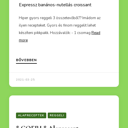
Expressz banános-nutellás croissant
Bacon
az
Hiper gyors reggeli 3 összetevőből?? Imádom az
A múltk
t imádja
ilyen recepteket. Gyors és finom reggelit lehet
készíte
készíteni pikkpakk. Hozzávalók: - 1 csomag
Read
meg a
more
BŐVEBBEN
2021-03-25
ALAPRECEPTEK
REGGELI