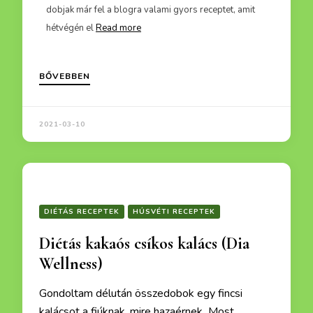
n,
dobjak már fel a blogra valami gyors receptet, amit
bepróbá
hétvégén el
Read more
BŐVEBBEN
2021-03-10
DIÉTÁS RECEPTEK
HÚSVÉTI RECEPTEK
Diétás kakaós csíkos kalács (Dia
Wellness)
Gondoltam délután összedobok egy fincsi
kalácsot a fiúknak, mire hazaérnek Most