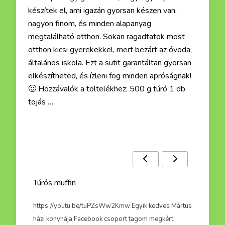
készítek el, ami igazán gyorsan készen van,
nagyon finom, és minden alapanyag
megtalálható otthon. Sokan ragadtatok most
otthon kicsi gyerekekkel, mert bezárt az óvoda,
általános iskola. Ezt a sütit garantáltan gyorsan
elkészítheted, és ízleni fog minden apróságnak!
🙂 Hozzávalók a töltelékhez: 500 g túró 1 db
tojás …
Ezek a receptek is érdekelhetnek :)
Túrós muffin
Túrónu
ról,
https://youtu.be/tuPZsWw2Kmw Egyik kedves Mártus
Miután 
nban
házi konyhája Facebook csoport tagom megkért,
semmit 