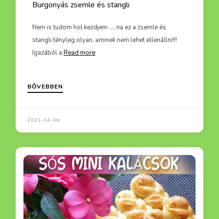
Burgonyás zsemle és stangli
Virlis 
 mikor
Nem is tudom hol kezdjem .... na ez a zsemle és
Itt a hé
stangli tényleg olyan, aminek nem lehet ellenállni!!!
valami 
Igazából a
Read more
hogy mi
BŐVEBBEN
2021-04-06