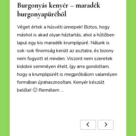
Burgonyás kenyér – maradék
burgonyapüréből
Véget értek a húsvéti ünnepek! Biztos, hogy
máshol is akad olyan háztartás, ahol a hűtőben
lapul egy kis maradék krumplipüré. Nálunk is
sok-sok finomság került az asztalra, és bizony
nem fogyott el minden. Viszont nem szeretek
kidobni semmilyen ételt, így arra gondoltam,
hogy a krumplipürét is megpróbálom valamilyen
formában újrahasznosítani. Kenyér készült
belőle! 🙂 Remélem …
Ezek a receptek is érdekelhetnek :)