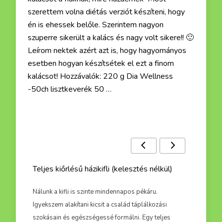
szerettem volna diétás verziót készíteni, hogy
én is ehessek belőle. Szerintem nagyon
szuperre sikerült a kalács és nagy volt sikere!! 🙂
Leírom nektek azért azt is, hogy hagyományos
esetben hogyan készítsétek el ezt a finom
kalácsot! Hozzávalók: 220 g Dia Wellness
-50ch lisztkeverék 50 …
Ezek a receptek is érdekelhetnek :)
Teljes kiőrlésű házikifli (kelesztés nélkül)
Teljes
eceptemet
Nálunk a kifli is szinte mindennapos pékáru.
Tudjáto
zióba.
Igyekszem alakítani kicsit a család táplálkozási
manaps
szokásain és egészségessé formálni. Egy teljes
változat