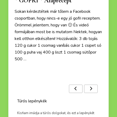
* GOFRI * Alaprecept
Sokan kérdeztétek már tőlem a Facebook
csoportban, hogy nincs-e egy jó gofri receptem.
Örömmel jelentem, hogy van 🙂 És videó
formájában most be is mutatom Nektek, hogyan
kell otthon elkészíteni! Hozzávalók: 3 db tojás
120 g cukor 1 csomag vaníliás cukor 1 csipet só
100 g puha vaj 400 g liszt 1 csomag sütőpor
500 …
Ezek a receptek is érdekelhetnek :)
Túrós lepénykék
A kelt
 mikor
Kisfiam imádja a túrós dolgokat, és ezt a lepénykét
https: