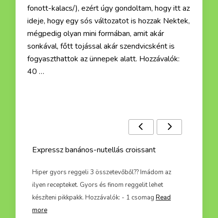
fonott-kalacs/), ezért úgy gondoltam, hogy itt az
ideje, hogy egy sós változatot is hozzak Nektek,
mégpedig olyan mini formában, amit akár
sonkával, főtt tojással akár szendvicsként is
fogyaszthattok az ünnepek alatt. Hozzávalók:
40 …
Ezek a receptek is érdekelhetnek :)
Expressz banános-nutellás croissant
Bacon
az
Hiper gyors reggeli 3 összetevőből?? Imádom az
A múltk
t imádja
ilyen recepteket. Gyors és finom reggelit lehet
készíte
készíteni pikkpakk. Hozzávalók: - 1 csomag
Read
meg a
more