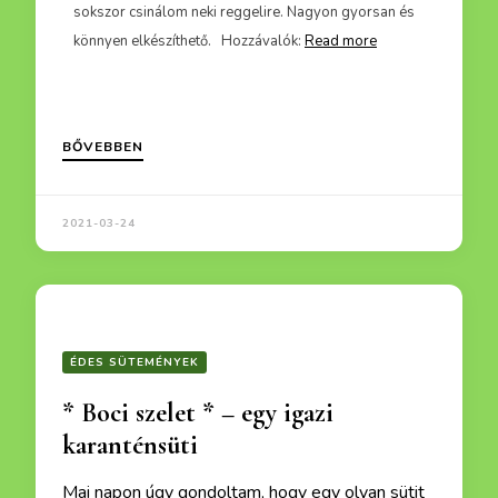
sokszor csinálom neki reggelire. Nagyon gyorsan és
3,2 dl 
könnyen elkészíthető. Hozzávalók:
Read more
formázh
Read m
BŐVEBBEN
2021-03-24
ÉDES SÜTEMÉNYEK
* Boci szelet * – egy igazi
karanténsüti
Mai napon úgy gondoltam, hogy egy olyan sütit