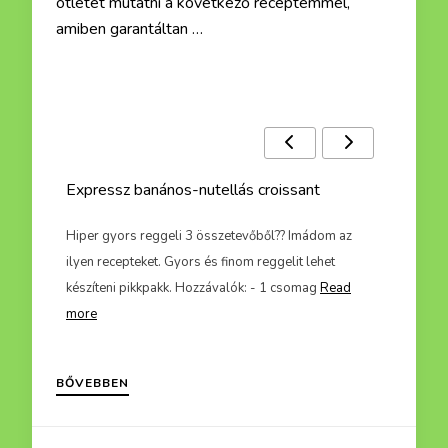
ötletet mutatni a következő receptemmel,
amiben garantáltan …
Ezek a receptek is érdekelhetnek :)
Expressz banános-nutellás croissant
Bacon
az
Hiper gyors reggeli 3 összetevőből?? Imádom az
A múltk
t imádja
ilyen recepteket. Gyors és finom reggelit lehet
készíte
készíteni pikkpakk. Hozzávalók: - 1 csomag
Read
meg a
more
BŐVEBBEN