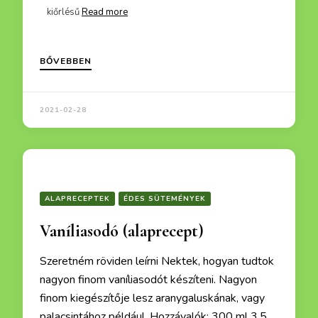
kiőrlésű
Read more
Limara
BŐVEBBEN
2021-02-28
ALAPRECEPTEK
ÉDES SÜTEMÉNYEK
Vaníliasodó (alaprecept)
Szeretném röviden leírni Nektek, hogyan tudtok
nagyon finom vaníliasodót készíteni. Nagyon
finom kiegészítője lesz aranygaluskának, vagy
palacsintához például. Hozzávalók: 300 ml 3,5