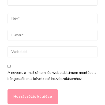
Teljes
név
E-
mail
Weboldal
A nevem, e-mail címem, és weboldalcímem mentése a
böngészőben a következő hozzászólásomhoz.