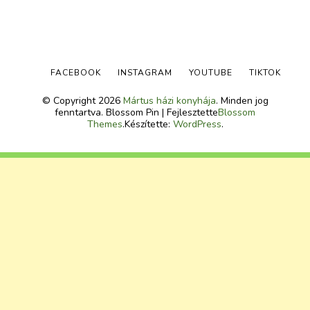
FACEBOOK
INSTAGRAM
YOUTUBE
TIKTOK
© Copyright 2026
Mártus házi konyhája
. Minden jog
fenntartva.
Blossom Pin | Fejlesztette
Blossom
Themes
.Készítette:
WordPress
.