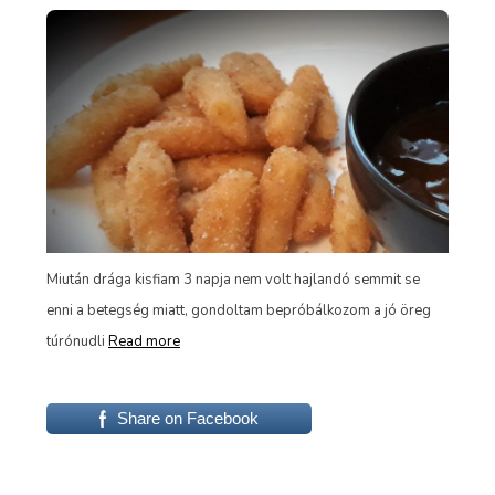
Nem
ajá
A k
Miután drága kisfiam 3 napja nem volt hajlandó semmit se
 a
enni a betegség miatt, gondoltam bepróbálkozom a jó öreg
túrónudli
Read more
Share on Facebook