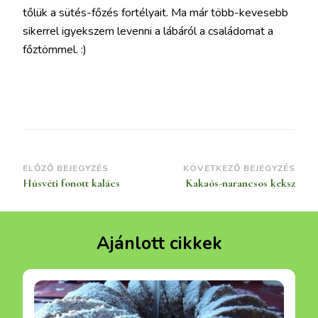
tőlük a sütés-főzés fortélyait. Ma már több-kevesebb
sikerrel igyekszem levenni a lábáról a családomat a
főztömmel. :)
Bejegyzések
ELŐZŐ BEJEGYZÉS
KÖVETKEZŐ BEJEGYZÉS
Húsvéti fonott kalács
Kakaós-narancsos keksz
navigációja
Ajánlott cikkek