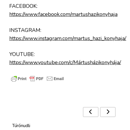
FACEBOOK:
https://www.facebook.com/martushazikonyhaja
INSTAGRAM:
https://www.instagram.com/martus_hazi_konyhaja/
YOUTUBE:
https://www.youtube.com/c/Mártusházikonyhája/
Ezek a receptek is érdekelhetnek 🙂
Túrónudli
Ban