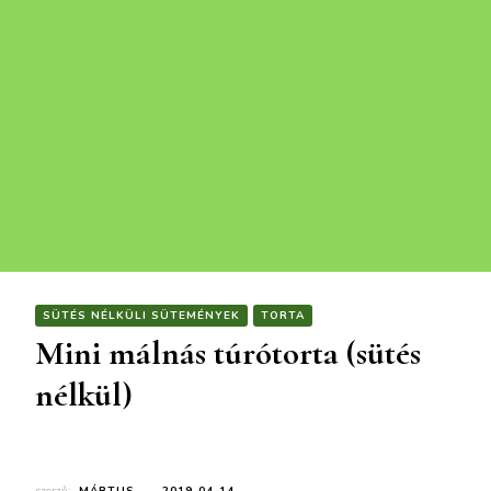
SÜTÉS NÉLKÜLI SÜTEMÉNYEK
TORTA
Mini málnás túrótorta (sütés
nélkül)