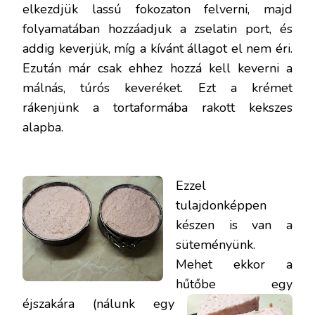
elkezdjük lassú fokozaton felverni, majd
folyamatában hozzáadjuk a zselatin port, és
addig keverjük, míg a kívánt állagot el nem éri.
Ezután már csak ehhez hozzá kell keverni a
málnás, túrós keveréket. Ezt a krémet
rákenjünk a tortaformába rakott kekszes
alapba.
Ezzel
tulajdonképpen
készen is van a
süteményünk.
Mehet ekkor a
hűtőbe egy
éjszakára (nálunk egy