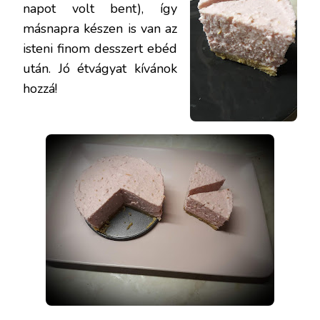
napot volt bent), így
másnapra készen is van az
isteni finom desszert ebéd
után. Jó étvágyat kívánok
hozzá!