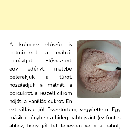
A krémhez először is
botmixerrel a málnát
pürésítjük. Előveszünk
egy edényt, melybe
belerakjuk a túrót,
hozzáadjuk a málnát, a
porcukrot, a reszelt citrom
héját, a vaníliás cukrot. Én
ezt villával jól összetörtem, vegyítettem. Egy
másik edényben a hideg habtejszínt (ez fontos
ahhoz, hogy jól fel lehessen verni a habot)