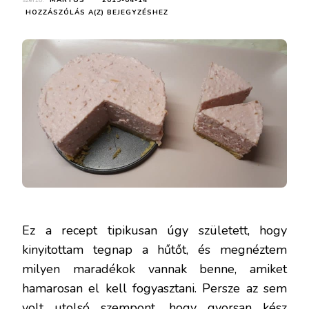
szerző:
MÁRTUS
2019-04-14
MINI
HOZZÁSZÓLÁS A(Z)
BEJEGYZÉSHEZ
MÁLNÁS
TÚRÓTORTA
(SÜTÉS
NÉLKÜL)
Ez a recept tipikusan úgy született, hogy
kinyitottam tegnap a hűtőt, és megnéztem
milyen maradékok vannak benne, amiket
hamarosan el kell fogyasztani. Persze az sem
volt utolsó szempont, hogy gyorsan kész