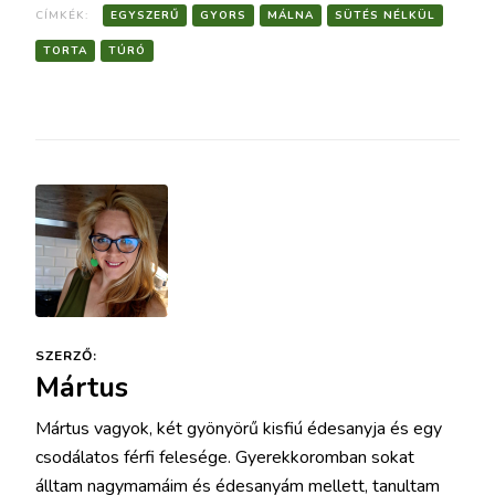
CÍMKÉK:
EGYSZERŰ
GYORS
MÁLNA
SÜTÉS NÉLKÜL
TORTA
TÚRÓ
SZERZŐ:
Mártus
Mártus vagyok, két gyönyörű kisfiú édesanyja és egy
csodálatos férfi felesége. Gyerekkoromban sokat
álltam nagymamáim és édesanyám mellett, tanultam