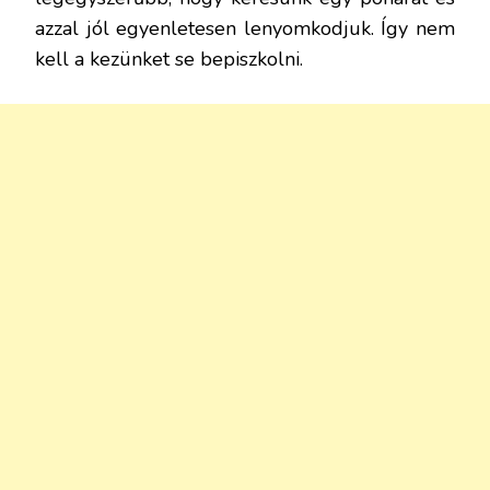
azzal jól egyenletesen lenyomkodjuk. Így nem
kell a kezünket se bepiszkolni.