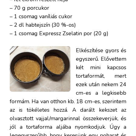
– 70 g porcukor
– 1 csomag vaníliás cukor
– 2 dl habtejszín (30 %-os)
– 1 csomag Expressz Zselatin por (20 g)
Elkészítése gyors és
egyszerű. Elővettem
két mini kapcsos
tortaformát, mert
ezek után nekem 24
cm-es a legkisebb
formám. Ha van otthon kb. 18 cm-es, szerintem
az is tökéletes hozzá. A darált kekszet az
olvasztott vajjal/margarinnal összekeverjük, és
jól a tortaforma aljába nyomkodjuk. Úgy a
legegyszerűbb, hogy keresünk egy poharat és