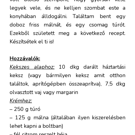
legyek vele, és ne kelljen szombat este a
konyhában álldogálni. Találtam bent egy
doboz friss málnát, és egy csomag túrót.
Ezekből született meg a következő recept.
Készítsétek el ti is!
Hozzávalók:
Kekszes alaphoz:
10 dkg darált háztartási
keksz (vagy bármilyen keksz amit otthon
találtok, aprítógépben összeaprítva), 7,5 dkg
olvasztott vaj vagy margarin
Krémhez:
– 250 g túró
– 125 g málna (általában ilyen kiszerelésben
lehet kapni a boltban)
– fél citrom reszelt héja