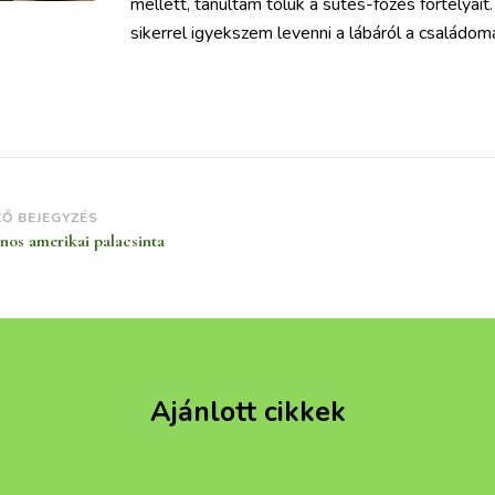
mellett, tanultam tőlük a sütés-főzés fortélya
sikerrel igyekszem levenni a lábáról a családom
jegyzések
ZŐ BEJEGYZÉS
nos amerikai palacsinta
vigációja
Ajánlott cikkek