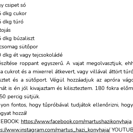
y csipet só
5 dkg cukor
5 dkg túró
tojás
5 dkg búzaliszt
 csomag sütőpor
0 dkg ét vagy tejcsokoládé
észítése roppant egyszerű. A vajat megolvasztjuk, eh
 a cukrot és a mixerrel átkevert, vagy villával áttört túr
isztet és a sütőport. Végül hozzáadjuk az apróra vágot
át is én jól kivajaztam és kiliszteztem. 180 fokra előme
50 percig sütjük.
yon fontos, hogy tűpróbával tudjátok ellenőrizni, hogy j
ágyat hozzá!
CEBOOK:
https://www.facebook.com/martushazikonyhaja
ps://www.instagram.com/martus_hazi_konyhaja/
YOUTUB