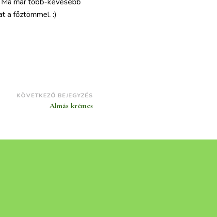
it. Ma már több-kevesebb
at a főztömmel. :)
KÖVETKEZŐ BEJEGYZÉS
Almás krémes