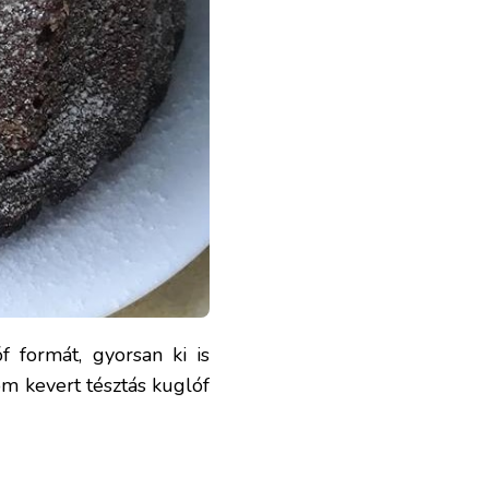
 formát, gyorsan ki is
om kevert tésztás kuglóf