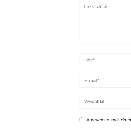
hozzászólás
Teljes
név
E-
mail
Weboldal
A nevem, e-mail cím