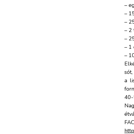
– eg
– 1
– 2
– 2 
– 2
– 1
– 1
Elk
sót,
a l
form
40-
Nag
étv
FA
htt