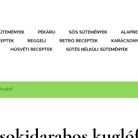
SÜTEMÉNYEK
PÉKÁRU
SÓS SÜTEMÉNYEK
ALAPRE
CEPTEK
REGGELI
RETRO RECEPTEK
KARÁCSONY
HÚSVÉTI RECEPTEK
SÜTÉS NÉLKÜLI SÜTEMÉNYEK
 kuglóf
sokidarabos kugló