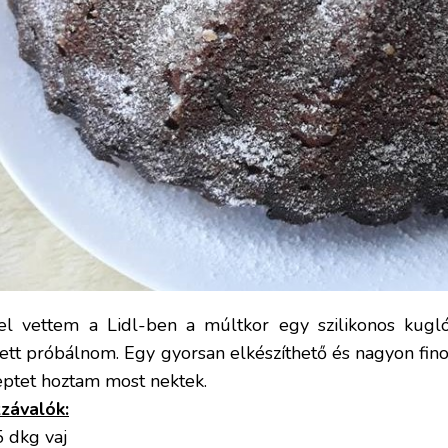
el vettem a Lidl-ben a múltkor egy szilikonos kuglóf
lett próbálnom. Egy gyorsan elkészíthető és nagyon fin
eptet hoztam most nektek.
závalók:
5 dkg vaj