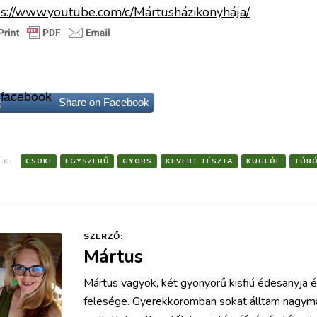
ps://www.youtube.com/c/Mártusházikonyhája/
k a receptek is érdekelhetnek 🙂
Share on Facebook
ÉK:
CSOKI
EGYSZERŰ
GYORS
KEVERT TÉSZTA
KUGLÓF
TÚR
SZERZŐ:
Mártus
Mártus vagyok, két gyönyörű kisfiú édesanyja é
felesége. Gyerekkoromban sokat álltam nagy