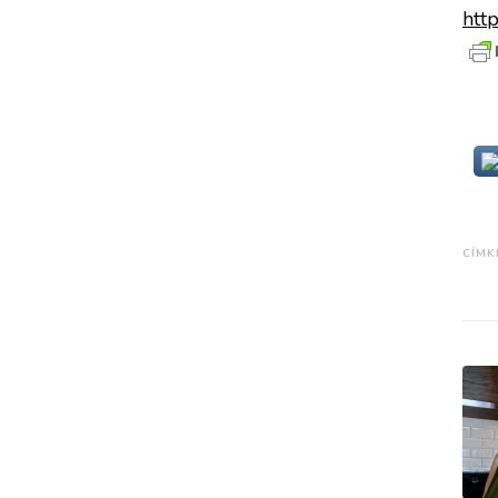
htt
Eze
CÍMK