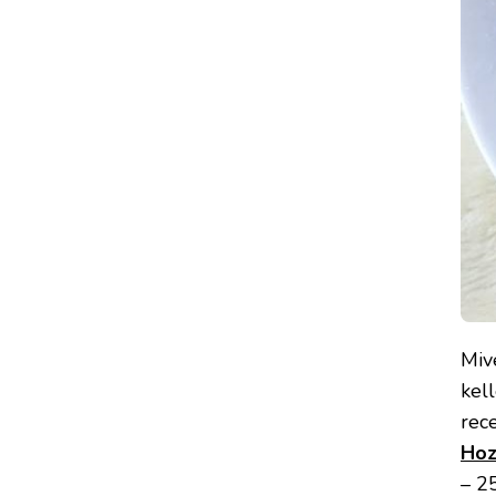
Miv
kel
rec
Hoz
– 2