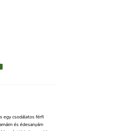
Ó
s egy csodálatos férfi
mamáim és édesanyám