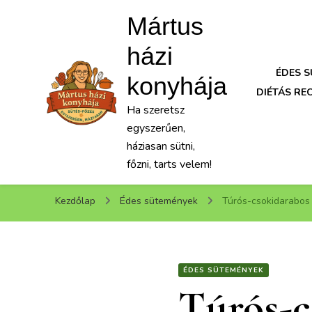
Mártus
házi
ÉDES 
konyhája
DIÉTÁS RE
Ha szeretsz
egyszerűen,
háziasan sütni,
főzni, tarts velem!
Kezdőlap
Édes sütemények
Túrós-csokidarabos
ÉDES SÜTEMÉNYEK
Túrós-c