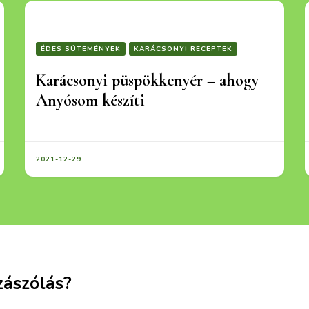
ÉDES SÜTEMÉNYEK
KARÁCSONYI RECEPTEK
Karácsonyi püspökkenyér – ahogy
Anyósom készíti
2021-12-29
zászólás?