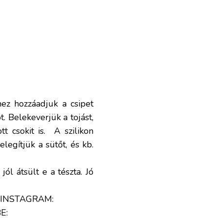
hez hozzáadjuk a csipet
ót. Belekeverjük a tojást,
t csokit is. A szilikon
legítjük a sütőt, és kb.
ól átsült e a tészta. Jó
INSTAGRAM:
E: