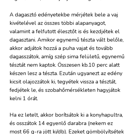
A dagasztó edényetekbe mérjétek bele a vaj
kivételével az összes többi alapanyagot,
valamint a felfutott élesztőt is és kezdjétek el
dagasztani. Amikor egynemű tészta vált belőle,
akkor adjátok hozzá a puha vajat és tovább
dagasszátok, amíg szép sima felületű, egynemű
tésztát nem kaptok. Összesen kb.10 perc alatt
készen lesz a tészta. Ezután ugyanezt az edény
kicsit olajozzátok ki, tegyétek vissza a tésztát,
fedjétek le, és szobahőmérsékleten hagyjátok
kelni 1 órát.
Ha ez letelt, akkor borítsátok ki a konyhapultra,
és osszátok 14 egyenlő darabra (nekem ez
most 66 g-ra jött ki/db). Ezeket gömbölyítsétek