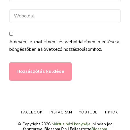
mail
Weboldal
A nevem, e-mail címem, és weboldalcímem mentése a
böngészőben a következő hozzászólásomhoz.
FACEBOOK
INSTAGRAM
YOUTUBE
TIKTOK
© Copyright 2026
Mártus házi konyhája
. Minden jog
fenntartva.
Blossom Pin | Fejlesztette
Blossom