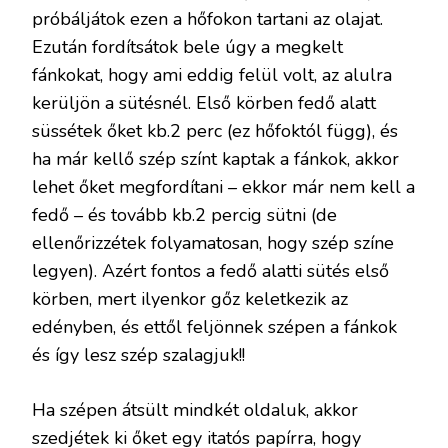
próbáljátok ezen a hőfokon tartani az olajat.
Ezután fordítsátok bele úgy a megkelt
fánkokat, hogy ami eddig felül volt, az alulra
kerüljön a sütésnél. Első körben fedő alatt
süssétek őket kb.2 perc (ez hőfoktól függ), és
ha már kellő szép színt kaptak a fánkok, akkor
lehet őket megfordítani – ekkor már nem kell a
fedő – és tovább kb.2 percig sütni (de
ellenőrizzétek folyamatosan, hogy szép színe
legyen). Azért fontos a fedő alatti sütés első
körben, mert ilyenkor gőz keletkezik az
edényben, és ettől feljönnek szépen a fánkok
és így lesz szép szalagjuk!!
Ha szépen átsült mindkét oldaluk, akkor
szedjétek ki őket egy itatós papírra, hogy