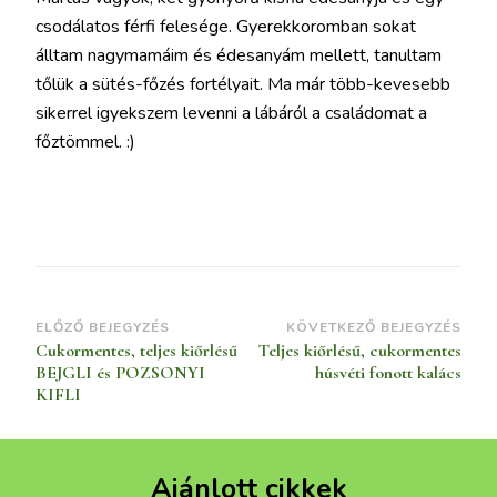
csodálatos férfi felesége. Gyerekkoromban sokat
álltam nagymamáim és édesanyám mellett, tanultam
tőlük a sütés-főzés fortélyait. Ma már több-kevesebb
sikerrel igyekszem levenni a lábáról a családomat a
főztömmel. :)
Bejegyzések
ELŐZŐ BEJEGYZÉS
KÖVETKEZŐ BEJEGYZÉS
Cukormentes, teljes kiőrlésű
Teljes kiőrlésű, cukormentes
navigációja
BEJGLI és POZSONYI
húsvéti fonott kalács
KIFLI
Ajánlott cikkek