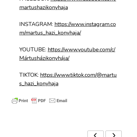
martushazikonyhaja
INSTAGRAM:
https://www.instagram.co
m/martus_hazi_konyhaja/
YOUTUBE:
https://www.youtube.com/c/
Mártusházikonyhája/
TIKTOK:
https://www.tiktok.com/@martu
s_hazi_konyhaja
Ezek a receptek is érdekelhetnek 🙂