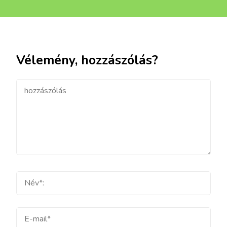
Vélemény, hozzászólás?
hozzászólás
Teljes
név
E-