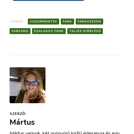
CÍMKÉK:
CUKORMENTES
FÁNK
FÁNKSZEZON
FARSANG
SZALAGOS FÁNK
TELJES KIŐRLÉSŰ
SZERZŐ:
Mártus
Mártus vagyok, két gyönyörű kisfiú édesanyja és egy