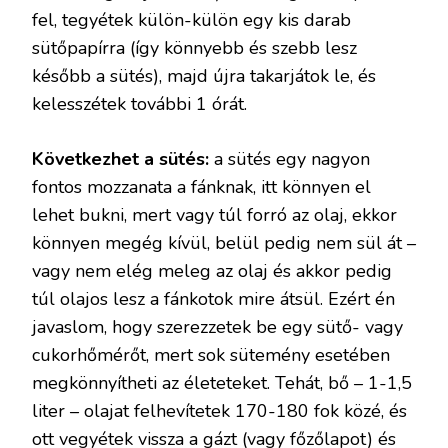
fel, tegyétek külön-külön egy kis darab
sütőpapírra (így könnyebb és szebb lesz
később a sütés), majd újra takarjátok le, és
kelesszétek további 1 órát.
Következhet a sütés:
a sütés egy nagyon
fontos mozzanata a fánknak, itt könnyen el
lehet bukni, mert vagy túl forró az olaj, ekkor
könnyen megég kívül, belül pedig nem sül át –
vagy nem elég meleg az olaj és akkor pedig
túl olajos lesz a fánkotok mire átsül. Ezért én
javaslom, hogy szerezzetek be egy sütő- vagy
cukorhőmérőt, mert sok sütemény esetében
megkönnyítheti az életeteket. Tehát, bő – 1-1,5
liter – olajat felhevítetek 170-180 fok közé, és
ott vegyétek vissza a gázt (vagy főzőlapot) és