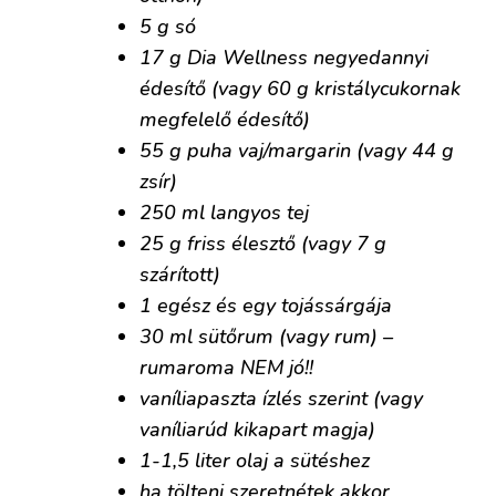
5 g só
17 g Dia Wellness negyedannyi
édesítő (vagy 60 g kristálycukornak
megfelelő édesítő)
55 g puha vaj/margarin (vagy 44 g
zsír)
250 ml langyos tej
25 g friss élesztő (vagy 7 g
szárított)
1 egész és egy tojássárgája
30 ml sütőrum (vagy rum) –
rumaroma NEM jó!!
vaníliapaszta ízlés szerint (vagy
vaníliarúd kikapart magja)
1-1,5 liter olaj a sütéshez
ha tölteni szeretnétek akkor