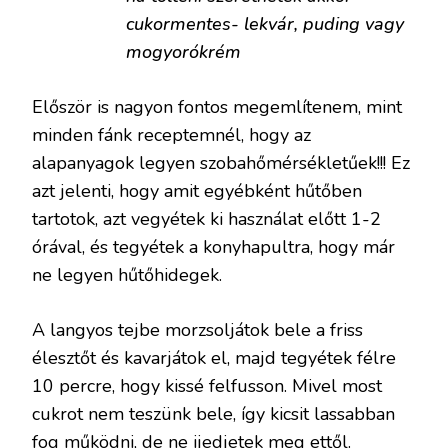
cukormentes- lekvár, puding vagy
mogyorókrém
Először is nagyon fontos megemlítenem, mint
minden fánk receptemnél, hogy az
alapanyagok legyen szobahőmérsékletűek!!! Ez
azt jelenti, hogy amit egyébként hűtőben
tartotok, azt vegyétek ki használat előtt 1-2
órával, és tegyétek a konyhapultra, hogy már
ne legyen hűtőhidegek.
A langyos tejbe morzsoljátok bele a friss
élesztőt és kavarjátok el, majd tegyétek félre
10 percre, hogy kissé felfusson. Mivel most
cukrot nem teszünk bele, így kicsit lassabban
fog működni, de ne ijedjetek meg ettől.