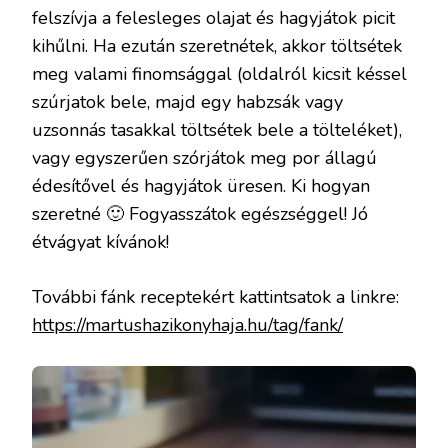
felszívja a felesleges olajat és hagyjátok picit
kihűlni. Ha ezután szeretnétek, akkor töltsétek
meg valami finomsággal (oldalról kicsit késsel
szúrjatok bele, majd egy habzsák vagy
uzsonnás tasakkal töltsétek bele a tölteléket),
vagy egyszerűen szórjátok meg por állagú
édesítővel és hagyjátok üresen. Ki hogyan
szeretné 🙂 Fogyasszátok egészséggel! Jó
étvágyat kívánok!
További fánk receptekért kattintsatok a linkre:
https://martushazikonyhaja.hu/tag/fank/