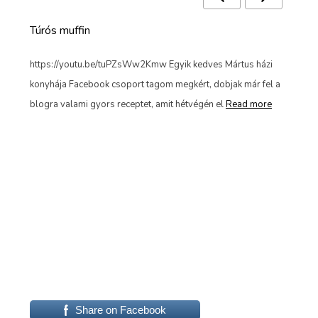
Túrós muffin
Túr
l
https://youtu.be/tuPZsWw2Kmw Egyik kedves Mártus házi
Miv
konyhája Facebook csoport tagom megkért, dobjak már fel a
for
d
blogra valami gyors receptet, amit hétvégén el
Read more
elk
Share on Facebook