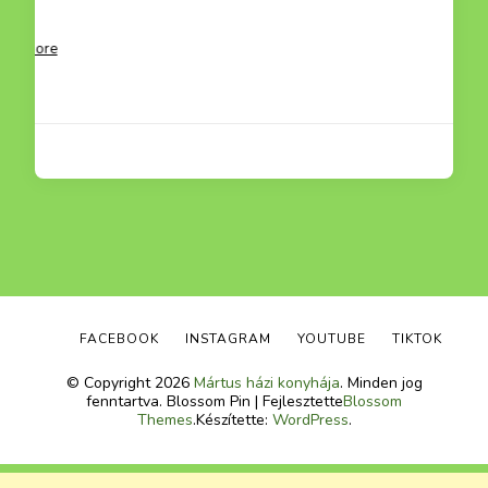
mit hétvégén el
Read more
FACEBOOK
INSTAGRAM
YOUTUBE
TIKTOK
© Copyright 2026
Mártus házi konyhája
. Minden jog
fenntartva.
Blossom Pin | Fejlesztette
Blossom
Themes
.Készítette:
WordPress
.