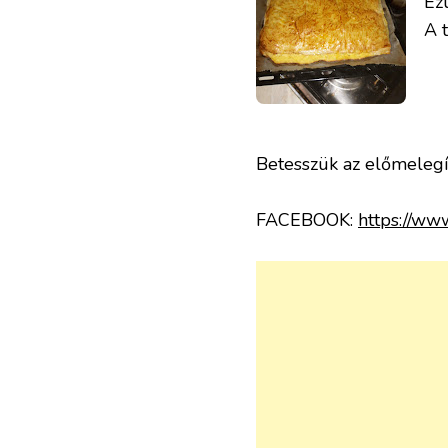
Ez
A 
Betesszük az előmelegít
FACEBOOK:
https://ww