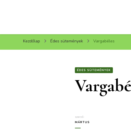
Kezdőlap
Édes sütemények
Vargabéles
ÉDES SÜTEMÉNYEK
Vargabé
szerző:
MÁRTUS