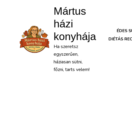
Mártus
házi
ÉDES 
konyhája
DIÉTÁS RE
Ha szeretsz
egyszerűen,
háziasan sütni,
főzni, tarts velem!