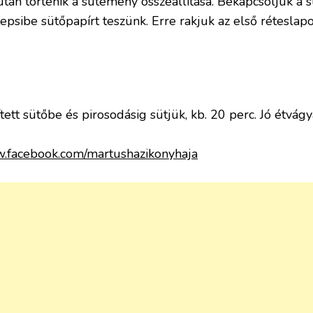
után történik a sütemény összeállítása. Bekapcsoljuk a
tepsibe sütőpapírt teszünk. Erre rakjuk az első réteslap
ett sütőbe és pirosodásig sütjük, kb. 20 perc. Jó étvágy
w.facebook.com/martushazikonyhaja