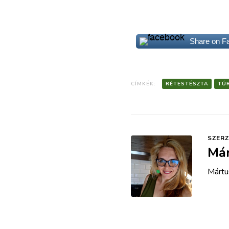
Share on F
CÍMKÉK:
RÉTESTÉSZTA
TÚ
SZERZ
Már
Mártu