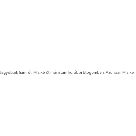
ekelhetnek 🙂
agyobbik fiamról, Misikéről már írtam korábbi blogomban. Azonban Misike mel