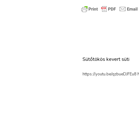
Ezek a receptek is érd
Sütőtökös kevert süti
https://youtu.be/qzbueDJFEu8 N