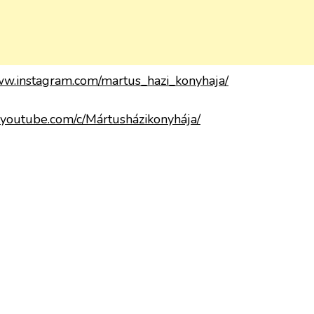
www.instagram.com/martus_hazi_konyhaja/
.youtube.com/c/Mártusházikonyhája/