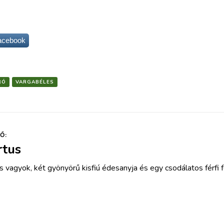
acebook
RÓ
VARGABÉLES
Ő:
tus
s vagyok, két gyönyörű kisfiú édesanyja és egy csodálatos férfi