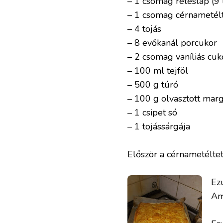
– 1 csomag réteslap (9 
– 1 csomag cérnametélt
– 4 tojás
– 8 evőkanál porcukor
– 2 csomag vaníliás cuk
– 100 ml tejföl
– 500 g túró
– 100 g olvasztott marg
– 1 csipet só
– 1 tojássárgája
Először a cérnametéltet
Ez
Am