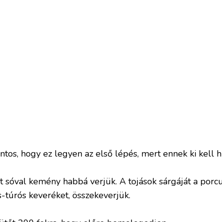
tos, hogy ez legyen az első lépés, mert ennek ki kell h
pet sóval kemény habbá verjük. A tojások sárgáját a porc
s-túrós keveréket, összekeverjük.