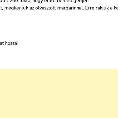
 sütőt 200 fokra, hogy előre bemelegedjen.
ot, megkenjük az olvasztott margarinnal. Erre rakjuk a k
at hozzá!