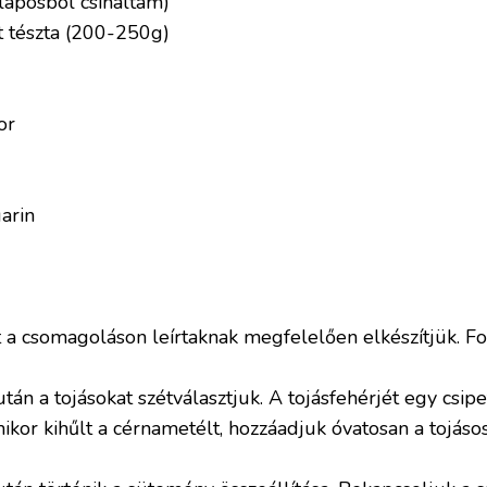
laposból csináltam)
 tészta (200-250g)
or
arin
 a csomagoláson leírtaknak megfelelően elkészítjük. Fon
után a tojásokat szétválasztjuk. A tojásfehérjét egy csi
ikor kihűlt a cérnametélt, hozzáadjuk óvatosan a tojáso