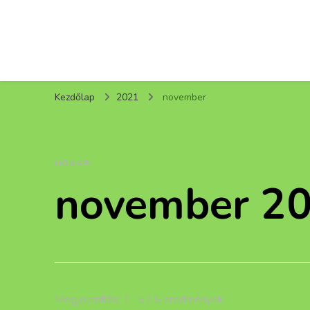
Kezdőlap
2021
november
HÓNAP:
november 2
Megjelenítés: 1 -5 / 5 eredmények