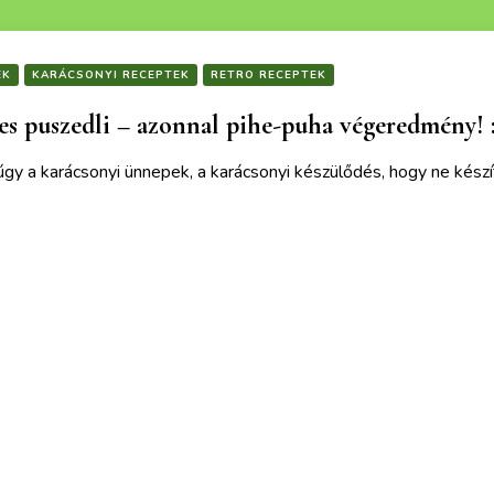
EK
KARÁCSONYI RECEPTEK
RETRO RECEPTEK
s puszedli – azonnal pihe-puha végeredmény! :
gy a karácsonyi ünnepek, a karácsonyi készülődés, hogy ne készí
ek is érdekelhetnek :)