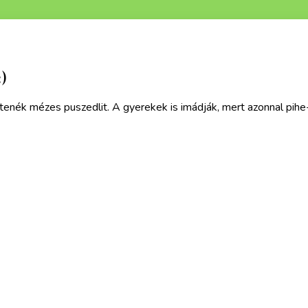
)
tenék mézes puszedlit. A gyerekek is imádják, mert azonnal pih