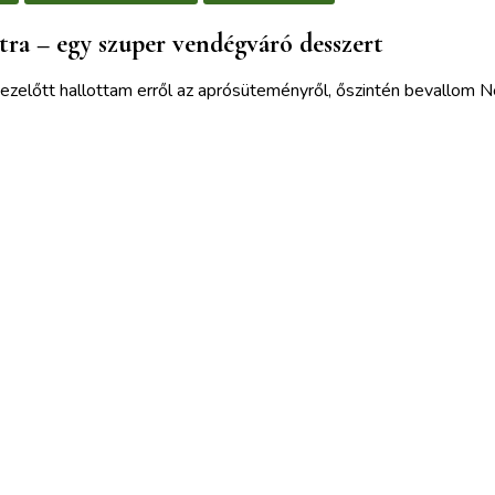
tra – egy szuper vendégváró desszert
zelőtt hallottam erről az aprósüteményről, őszintén bevallom Ne
ek is érdekelhetnek :)