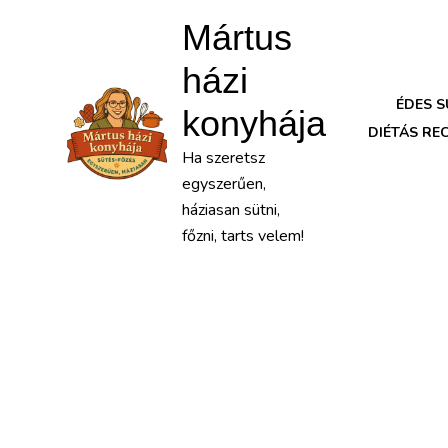
Mártus
házi
ÉDES 
konyhája
DIÉTÁS RE
Ha szeretsz
egyszerűen,
háziasan sütni,
főzni, tarts velem!