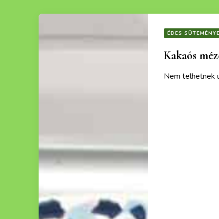
ÉDES SÜTEMÉNY
Kakaós méze
Nem telhetnek ú
Ezek a recept