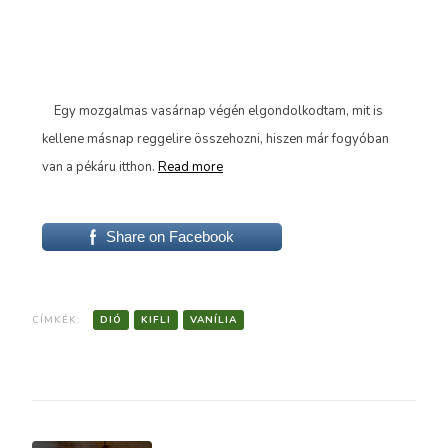
tek
Egy mozgalmas vasárnap végén elgondolkodtam, mit is
Sok
e
kellene másnap reggelire összehozni, hiszen már fogyóban
tud
van a pékáru itthon.
Read more
kic
Share on Facebook
CÍMKÉK:
DIÓ
KIFLI
VANÍLIA