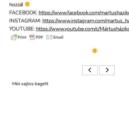
hozzá!
FACEBOOK:
https://www.facebook.com/martushazik
INSTAGRAM:
https://www.instagram.com/martus_ha
YOUTUBE:
https://www.youtube.com/c/Mártusházik
Ezek a receptek is érdekelhetnek
Mini sajtos bagett
Tel