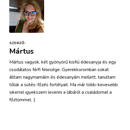
SZERZŐ:
Mártus
Mártus vagyok, két gyönyörű kisfiú édesanyja és egy
csodálatos férfi felesége. Gyerekkoromban sokat
álltam nagymamáim és édesanyám mellett, tanultam
tőlük a sütés-főzés fortélyait. Ma már több-kevesebb
sikerrel igyekszem levenni a lábáról a családomat a
főztömmel. :)