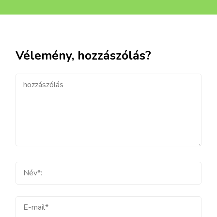
Vélemény, hozzászólás?
hozzászólás
Teljes
név
E-
mail