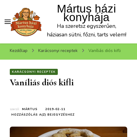
Mártus házi
konyhája
Ha szeretsz egyszerűen,
háziasan sütni, főzni, tarts velem!
Kezdőlap
Karácsonyi receptek
Vaníliás diós kifli
KARÁCSONYI RECEPTEK
Vaníliás diós kifli
szerző:
MÁRTUS
2019-02-11
VANÍLIÁS
HOZZÁSZÓLÁS A(Z)
BEJEGYZÉSHEZ
DIÓS
KIFLI