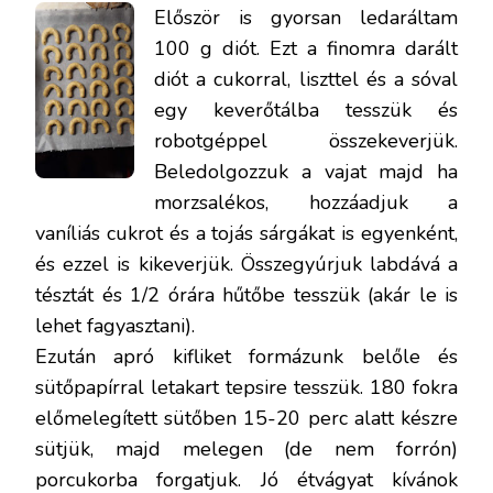
Először is gyorsan ledaráltam
100 g diót. Ezt a finomra darált
diót a cukorral, liszttel és a sóval
egy keverőtálba tesszük és
robotgéppel összekeverjük.
Beledolgozzuk a vajat majd ha
morzsalékos, hozzáadjuk a
vaníliás cukrot és a tojás sárgákat is egyenként,
és ezzel is kikeverjük. Összegyúrjuk labdává a
tésztát és 1/2 órára hűtőbe tesszük (akár le is
lehet fagyasztani).
Ezután apró kifliket formázunk belőle és
sütőpapírral letakart tepsire tesszük. 180 fokra
előmelegített sütőben 15-20 perc alatt készre
sütjük, majd melegen (de nem forrón)
porcukorba forgatjuk. Jó étvágyat kívánok