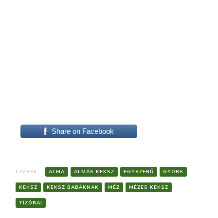
 a
Share on Facebook
CÍMKÉK:
ALMA
ALMÁS KEKSZ
EGYSZERŰ
GYORS
KEKSZ
KEKSZ BABÁKNAK
MÉZ
MÉZES KEKSZ
TÍZÓRAI