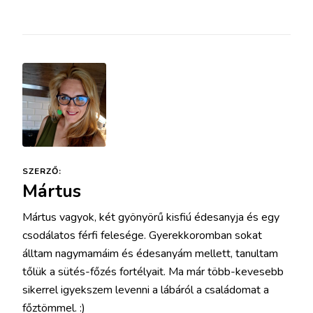
SZERZŐ:
Mártus
Mártus vagyok, két gyönyörű kisfiú édesanyja és egy
csodálatos férfi felesége. Gyerekkoromban sokat
álltam nagymamáim és édesanyám mellett, tanultam
tőlük a sütés-főzés fortélyait. Ma már több-kevesebb
sikerrel igyekszem levenni a lábáról a családomat a
főztömmel. :)