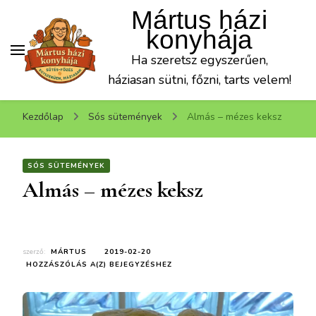
Mártus házi
konyhája
Ha szeretsz egyszerűen,
háziasan sütni, főzni, tarts velem!
Kezdőlap
Sós sütemények
Almás – mézes keksz
SÓS SÜTEMÉNYEK
Almás – mézes keksz
szerző:
MÁRTUS
2019-02-20
ALMÁS
HOZZÁSZÓLÁS A(Z)
BEJEGYZÉSHEZ
–
MÉZES
KEKSZ