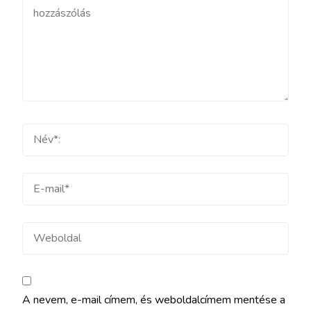
hozzászólás
Teljes
név
E-
mail
Weboldal
A nevem, e-mail címem, és weboldalcímem mentése a