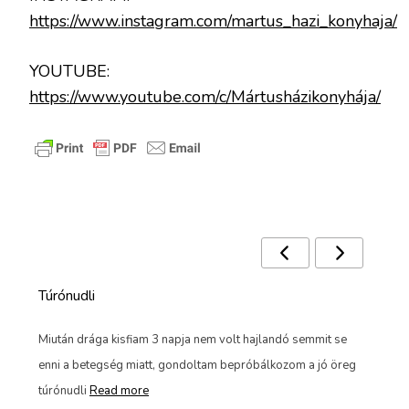
https://www.instagram.com/martus_hazi_konyhaja/
YOUTUBE:
https://www.youtube.com/c/Mártusházikonyhája/
Ezek a receptek is érdekelhetnek 🙂
Túrónudli
Sa
Miután drága kisfiam 3 napja nem volt hajlandó semmit se
Min
enni a betegség miatt, gondoltam bepróbálkozom a jó öreg
nem
túrónudli
Read more
mo