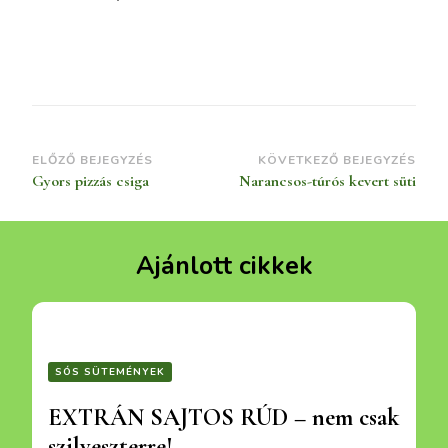
Bejegyzések
ELŐZŐ BEJEGYZÉS
KÖVETKEZŐ BEJEGYZÉS
Gyors pizzás csiga
Narancsos-túrós kevert süti
navigációja
Ajánlott cikkek
SÓS SÜTEMÉNYEK
EXTRÁN SAJTOS RÚD – nem csak
szilveszterre!