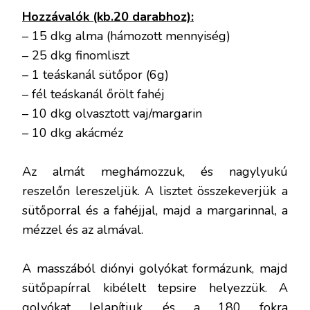
Hozzávalók (kb.20 darabhoz):
– 15 dkg alma (hámozott mennyiség)
– 25 dkg finomliszt
– 1 teáskanál sütőpor (6g)
– fél teáskanál őrölt fahéj
– 10 dkg olvasztott vaj/margarin
– 10 dkg akácméz
Az almát meghámozzuk, és nagylyukú
reszelőn lereszeljük. A lisztet összekeverjük a
sütőporral és a fahéjjal, majd a margarinnal, a
mézzel és az almával.
A masszából diónyi golyókat formázunk, majd
sütőpapírral kibélelt tepsire helyezzük. A
golyókat lelapítjuk, és a 180 fokra