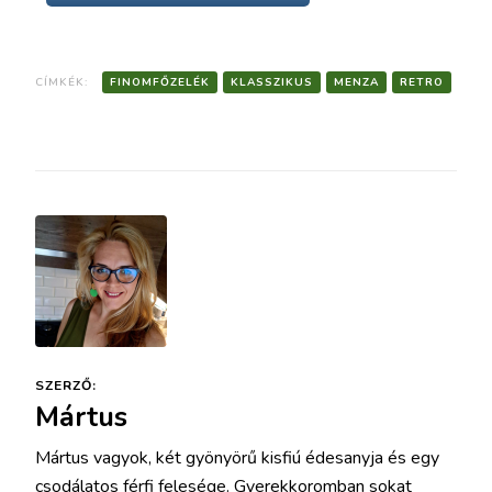
CÍMKÉK:
FINOMFŐZELÉK
KLASSZIKUS
MENZA
RETRO
SZERZŐ:
Mártus
Mártus vagyok, két gyönyörű kisfiú édesanyja és egy
csodálatos férfi felesége. Gyerekkoromban sokat