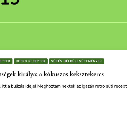
EPTEK
RETRO RECEPTEK
SÜTÉS NÉLKÜLI SÜTEMÉNYEK
sségek királya: a kókuszos keksztekercs
r, itt a bulizás ideje! Meghoztam nektek az igazán retro süti re
ek is érdekelhetnek :)