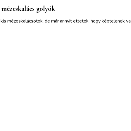
 mézeskalács golyók
is mézeskalácsotok, de már annyit ettetek, hogy képtelenek vagy
ek is érdekelhetnek :)