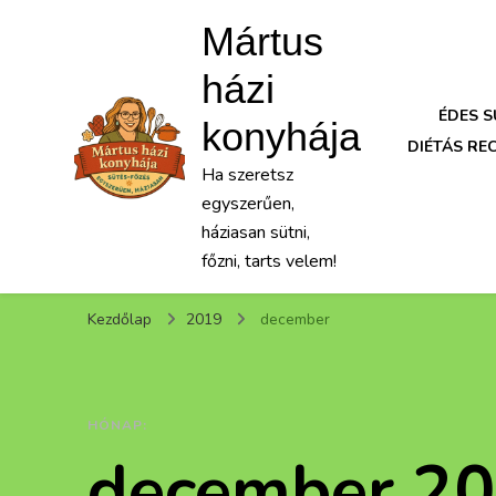
Mártus
házi
ÉDES 
konyhája
DIÉTÁS RE
Ha szeretsz
egyszerűen,
háziasan sütni,
főzni, tarts velem!
Kezdőlap
2019
december
HÓNAP:
december 2