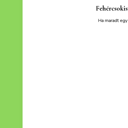
Fehércsokis
Ha maradt egy k
Ezek a recept