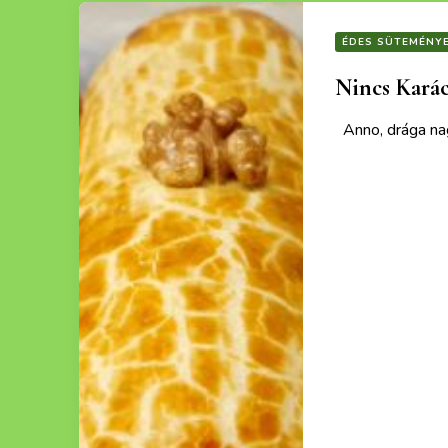
ÉDES SÜTEMÉNY
Nincs Karác
Anno, drága nag
Ezek a recept