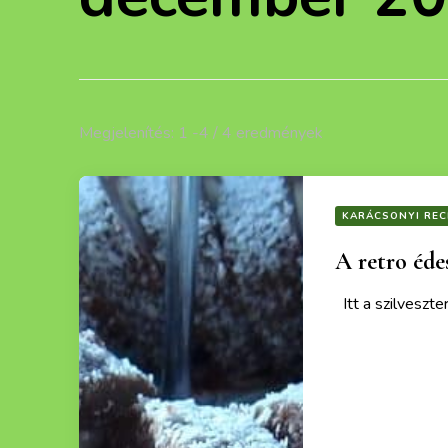
Megjelenítés: 1 -4 / 4 eredmények
KARÁCSONYI REC
A retro éde
Itt a szilveszte
Ezek a recept