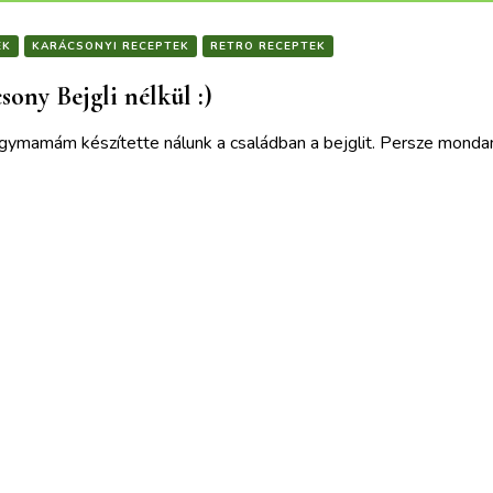
EK
KARÁCSONYI RECEPTEK
RETRO RECEPTEK
sony Bejgli nélkül :)
ymamám készítette nálunk a családban a bejglit. Persze mondanom
ek is érdekelhetnek :)