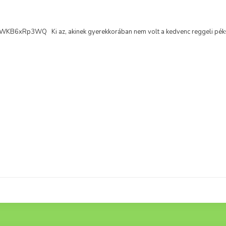
/zWKB6xRp3WQ Ki az, akinek gyerekkorában nem volt a kedvenc reggeli péks