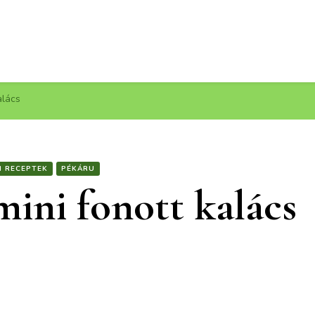
alács
I RECEPTEK
PÉKÁRU
mini fonott kalács