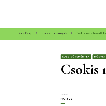
Kezdőlap
Édes sütemények
Csokis mini fonott k
ÉDES SÜTEMÉNYEK
HÚSVÉT
Csokis 
szerző:
MÁRTUS