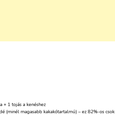
ja + 1 tojás a kenéshez
ládé (minél magasabb kakakótartalmú) – ez 82%-os csoki