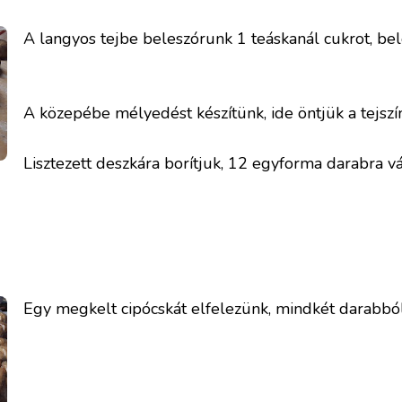
A langyos tejbe beleszórunk 1 teáskanál cukrot, bele
A közepébe mélyedést készítünk, ide öntjük a tejszín
Lisztezett deszkára borítjuk, 12 egyforma darabra v
Egy megkelt cipócskát elfelezünk, mindkét darabból 