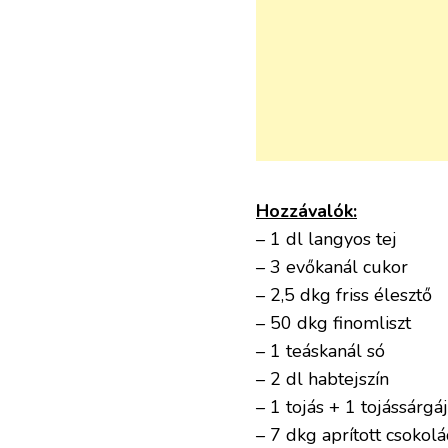
Hozzávalók:
– 1 dl langyos tej
– 3 evőkanál cukor
– 2,5 dkg friss élesztő
– 50 dkg finomliszt
– 1 teáskanál só
– 2 dl habtejszín
– 1 tojás + 1 tojássárgá
– 7 dkg aprított csoko