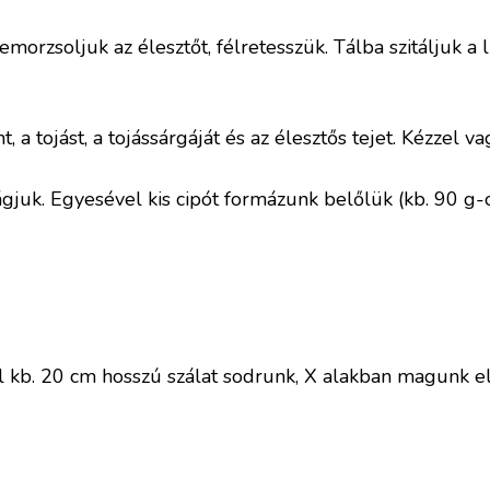
morzsoljuk az élesztőt, félretesszük. Tálba szitáljuk a l
t, a tojást, a tojássárgáját és az élesztős tejet. Kézze
ágjuk. Egyesével kis cipót formázunk belőlük (kb. 90 g-o
kb. 20 cm hosszú szálat sodrunk, X alakban magunk elé he