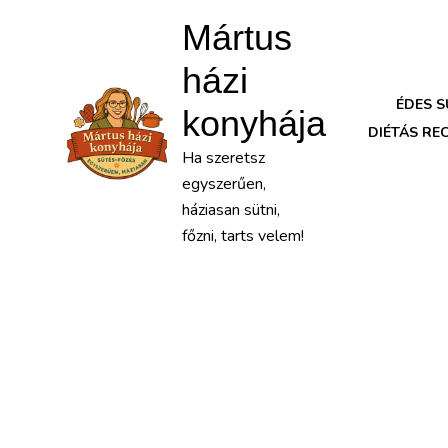
Mártus
házi
ÉDES 
konyhája
DIÉTÁS RE
Ha szeretsz
egyszerűen,
háziasan sütni,
főzni, tarts velem!