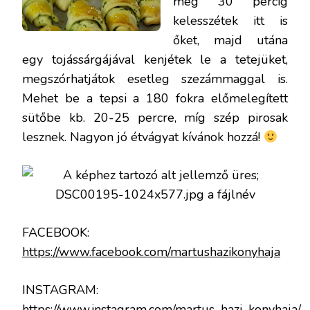
még 30 percig
kelesszétek itt is
őket, majd utána
egy tojássárgájával kenjétek le a tetejüket,
megszórhatjátok esetleg szezámmaggal is.
Mehet be a tepsi a 180 fokra előmelegített
sütőbe kb. 20-25 percre, míg szép pirosak
lesznek. Nagyon jó étvágyat kívánok hozzá!
FACEBOOK:
https://www.facebook.com/martushazikonyhaja
INSTAGRAM:
https://www.instagram.com/martus_hazi_konyhaja/