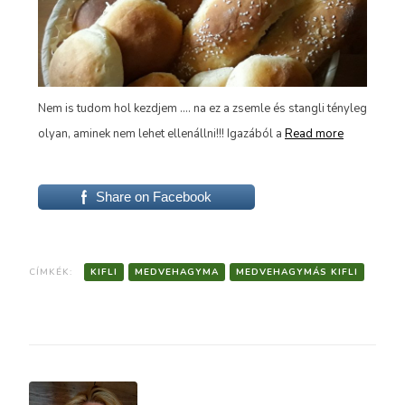
Itt
iga
tek
Nem is tudom hol kezdjem .... na ez a zsemle és stangli tényleg
töb
e
olyan, aminek nem lehet ellenállni!!! Igazából a
Read more
Share on Facebook
CÍMKÉK:
KIFLI
MEDVEHAGYMA
MEDVEHAGYMÁS KIFLI