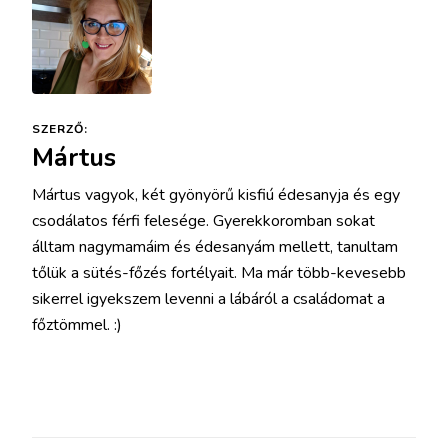
SZERZŐ:
Mártus
Mártus vagyok, két gyönyörű kisfiú édesanyja és egy
csodálatos férfi felesége. Gyerekkoromban sokat
álltam nagymamáim és édesanyám mellett, tanultam
tőlük a sütés-főzés fortélyait. Ma már több-kevesebb
sikerrel igyekszem levenni a lábáról a családomat a
főztömmel. :)