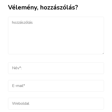
Vélemény, hozzászólás?
hozzászólás
Teljes
név
E-
mail
Weboldal