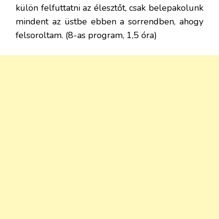
külön felfuttatni az élesztőt, csak belepakolunk
mindent az üstbe ebben a sorrendben, ahogy
felsoroltam. (8-as program, 1,5 óra)