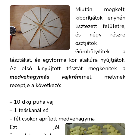
Miután megkelt,
kiborítjátok enyhén
lisztezett felületre,
és négy részre
osztjátok.
Gömbölyítitek a
tésztákat, és egyforma kör alakúra nyújtjátok.
Az első kinyújtott tésztát megkenitek a
medvehagymás vajkrém
mel, melynek
receptje a következő:
– 10 dkg puha vaj
– 1 teáskanál só
– fél csokor aprított medvehagyma
Ezt jól