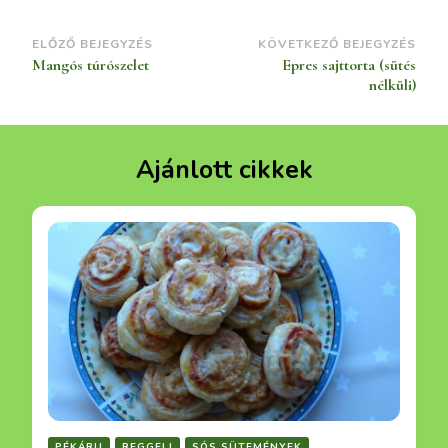
Bejegyzések
ELŐZŐ BEJEGYZÉS
KÖVETKEZŐ BEJEGYZÉS
Mangós túrószelet
Epres sajttorta (sütés
navigációja
nélküli)
Ajánlott cikkek
PÉKÁRU
REGGELI
SÓS SÜTEMÉNYEK