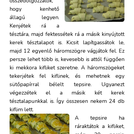
összedolgozzátok,
hogy kenhető
állagú legyen.
Kenjétek rá a
tésztára, majd fektessétek rá a másik kinyújtott
kerek tésztalapot is. Kicsit lapítgassátok le,
majd 12 egyenlő háromszögre vágjátok fel. Ez
persze lehet több is, kevesebb is attól függően
ki mekkora kifliket szeretne. A háromszögeket
tekerjétek fel kiflinek, és mehetnek egy
sütőpapírral bélelt tepsire. Ugyanezt
végezzétek el a másik két kerek
tésztalapunkkal is. Így összesen nekem 24 db
kiflim lett.
A tepsire ha
ráraktátok a kifliket,