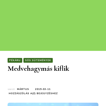
PÉKÁRU
SÓS SÜTEMÉNYEK
Medvehagymás kiflik
szerző:
MÁRTUS
2019-03-11
MEDVEHAGYMÁS
HOZZÁSZÓLÁS A(Z)
BEJEGYZÉSHEZ
KIFLIK