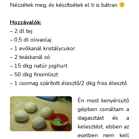
Nézzétek meg, és készítsétek el ti is bátran
Hozzávalók:
– 2 dl tej
– 0,5 dl olivaolaj
– 1 evőkanál kristálycukor
– 2 teáskanál só
– 15 dkg natúr joghurt
– 50 dkg finomliszt
– 1 csomag szárított élesztő/2 dkg friss élesztő
Én most kenyérsütő
gépben csináltam a
dagasztást és a
kelesztést, ebben az
esetben nem kell