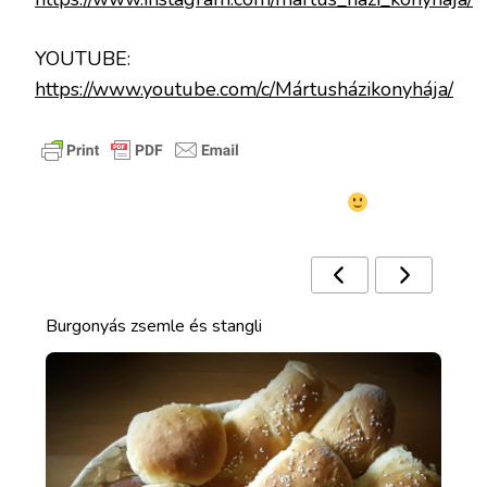
YOUTUBE:
https://www.youtube.com/c/Mártusházikonyhája/
Ezek a receptek is érdekelhetnek
Burgonyás zsemle és stangli
Vir