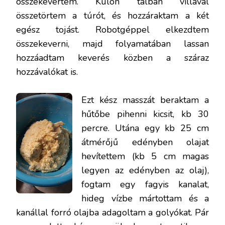
összekevertem. Külön tálban villával
összetörtem a túrót, és hozzáraktam a két
egész tojást. Robotgéppel elkezdtem
összekeverni, majd folyamatában lassan
hozzáadtam keverés közben a száraz
hozzávalókat is.
Ezt kész masszát beraktam a
hűtőbe pihenni kicsit, kb 30
percre. Utána egy kb 25 cm
átmérőjű edényben olajat
hevítettem (kb 5 cm magas
legyen az edényben az olaj),
fogtam egy fagyis kanalat,
hideg vízbe mártottam és a
kanállal forró olajba adagoltam a golyókat. Pár