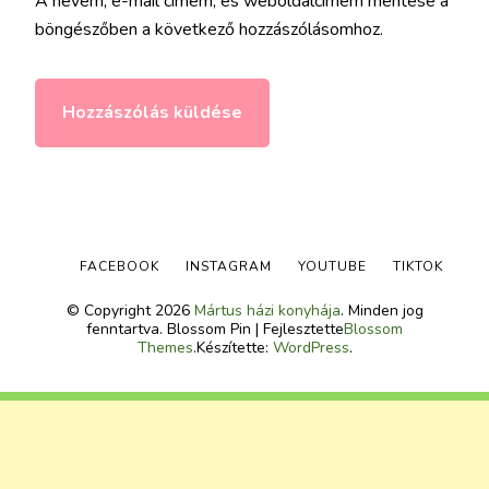
A nevem, e-mail címem, és weboldalcímem mentése a
böngészőben a következő hozzászólásomhoz.
FACEBOOK
INSTAGRAM
YOUTUBE
TIKTOK
© Copyright 2026
Mártus házi konyhája
. Minden jog
fenntartva.
Blossom Pin | Fejlesztette
Blossom
Themes
.Készítette:
WordPress
.