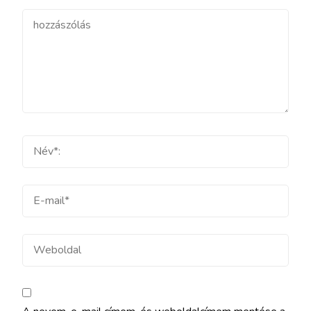
hozzászólás
Teljes
név
E-
mail
Weboldal