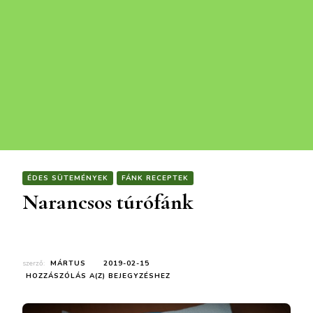
ÉDES SÜTEMÉNYEK
FÁNK RECEPTEK
Narancsos túrófánk
szerző:
MÁRTUS
2019-02-15
NARANCSOS
HOZZÁSZÓLÁS A(Z)
BEJEGYZÉSHEZ
TÚRÓFÁNK