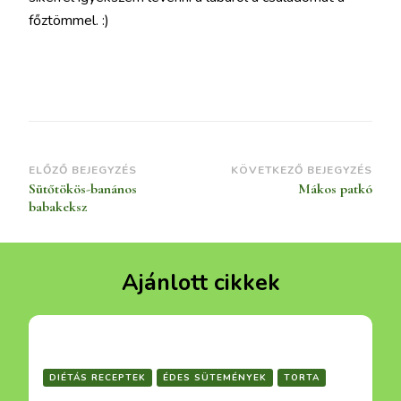
főztömmel. :)
Bejegyzések
ELŐZŐ BEJEGYZÉS
KÖVETKEZŐ BEJEGYZÉS
Sütőtökös-banános
Mákos patkó
navigációja
babakeksz
Ajánlott cikkek
DIÉTÁS RECEPTEK
ÉDES SÜTEMÉNYEK
TORTA