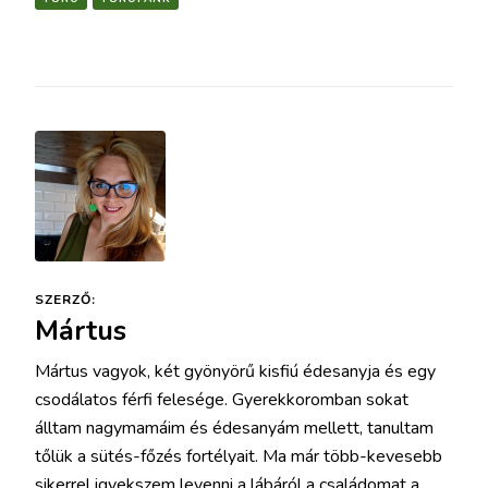
SZERZŐ:
Mártus
Mártus vagyok, két gyönyörű kisfiú édesanyja és egy
csodálatos férfi felesége. Gyerekkoromban sokat
álltam nagymamáim és édesanyám mellett, tanultam
tőlük a sütés-főzés fortélyait. Ma már több-kevesebb
sikerrel igyekszem levenni a lábáról a családomat a