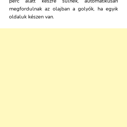
perc alatt készre sülnek, automatikusan
megfordulnak az olajban a golyók, ha egyik
oldaluk készen van.