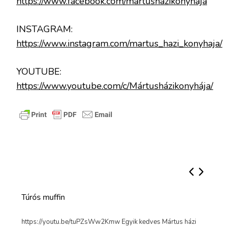
https://www.facebook.com/martushazikonyhaja
INSTAGRAM:
https://www.instagram.com/martus_hazi_konyhaja/
YOUTUBE:
https://www.youtube.com/c/Mártusházikonyhája/
Ezek a receptek is érdekelhetnek 🙂
Túrós muffin
Túr
l
https://youtu.be/tuPZsWw2Kmw Egyik kedves Mártus házi