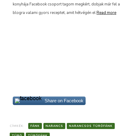
konyhája Facebook csoport tagom megkért, dobjak már fel a
d
blogra valami gyors receptet, amit hétvégén el
Read more
Miu
enn
túr
Share on Facebook
CÍMKÉK:
FÁNK
NARANCS
NARANCSOS TÚRÓFÁNK
TÚRÓ
TÚRÓFÁNK