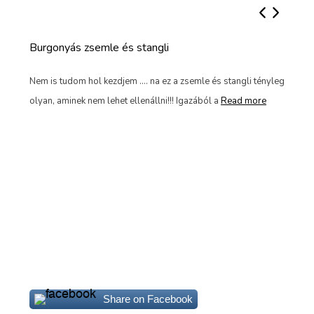
Burgonyás zsemle és stangli
Vir
tek
Nem is tudom hol kezdjem .... na ez a zsemle és stangli tényleg
e
olyan, aminek nem lehet ellenállni!!! Igazából a
Read more
Itt
iga
töb
Share on Facebook