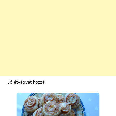
Jó étvágyat hozzá!