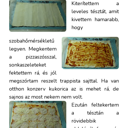
Kiterítettem a
leveles tésztát, amit
kivettem hamarabb,
hogy
szobahőmérsékletű
legyen. Megkentem
a pizzaszósszal,
sonkaszeleteket
fektettem rá, és jól
megszórtam reszelt trappista sajttal. Ha van
otthon konzerv kukorica az is mehet rá, de
sajnos az most nekem nem volt.
Ezután feltekertem
a tésztán a
rövidebbik