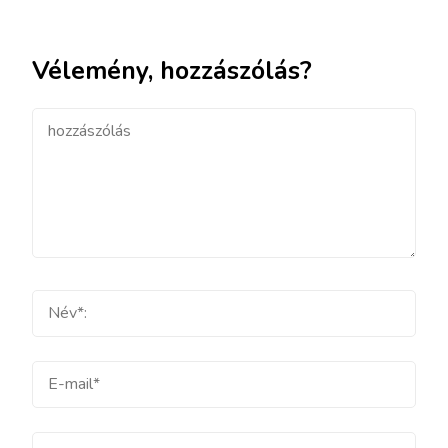
Vélemény, hozzászólás?
hozzászólás
Teljes
név
E-
mail
Weboldal