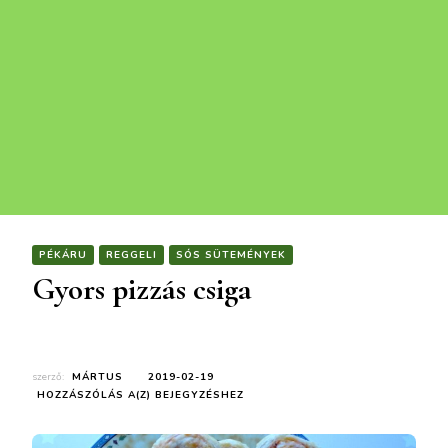
PÉKÁRU
REGGELI
SÓS SÜTEMÉNYEK
Gyors pizzás csiga
szerző:
MÁRTUS
2019-02-19
GYORS
HOZZÁSZÓLÁS A(Z)
BEJEGYZÉSHEZ
PIZZÁS
CSIGA