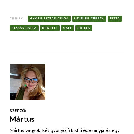
CÍMKÉK:
GYORS PIZZÁS CSIGA
LEVELES TÉSZTA
PIZZA
PIZZÁS CSIGA
REGGELI
SAJT
SONKA
SZERZŐ:
Mártus
Mártus vagyok, két gyönyörű kisfiú édesanyja és egy