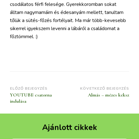
csodálatos férfi felesége. Gyerekkoromban sokat
álltam nagymamáim és édesanyám mellett, tanultam
tőlük a sütés-főzés fortélyait. Ma már több-kevesebb
sikerrel igyekszem levenni a lábáról a családomat a
főztömmel. :)
Bejegyzések
ELŐZŐ BEJEGYZÉS
KÖVETKEZŐ BEJEGYZÉS
YOUTUBE csatorna
Almás – mézes keksz
navigációja
indulása
Ajánlott cikkek