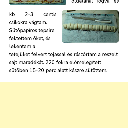
oldalánál fogva, és
kb 2-3 centis
csíkokra vágtam.
Sütőpapíros tepsire
fektettem őket, és
lekentem a
tetejüket felvert tojással és rászórtam a reszelt
sajt maradékát. 220 fokra előmelegített
sütőben 15-20 perc alatt készre sütöttem.