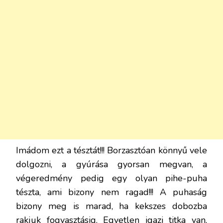
Imádom ezt a tésztát!!! Borzasztóan könnyű vele
dolgozni, a gyúrása gyorsan megvan, a
végeredmény pedig egy olyan pihe-puha
tészta, ami bizony nem ragad!!! A puhaság
bizony meg is marad, ha kekszes dobozba
rakjuk fogyasztásig. Egyetlen igazi titka van,