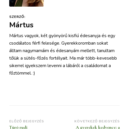
SZERZŐ:
Mártus
Mártus vagyok, két gyönyörű kisfiú édesanyja és egy
csodálatos férfi felesége. Gyerekkoromban sokat
álltam nagymamáim és édesanyám mellett, tanultam
tőlük a sütés-főzés fortélyait. Ma már több-kevesebb
sikerrel igyekszem levenni a lábáról a családomat a
főztömmel. :)
Bejegyzések
ELŐZŐ BEJEGYZÉS
KÖVETKEZŐ BEJEGYZÉS
Túró rudi
A gyerekek kedvence: a