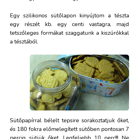
Egy szilikonos sütőlapon kinyújtom a tészta
egy részét kb. egy centi vastagra, majd
tetszőleges formákat szaggatunk a kiszúrókkal
a tésztából.
Sütőpapírral bélelt tepsire sorakoztatjuk őket,
és 180 fokra előmelegített sütőben pontosan 7
percig sütjük őket. Legfeljebb 10 perc!!! Ne