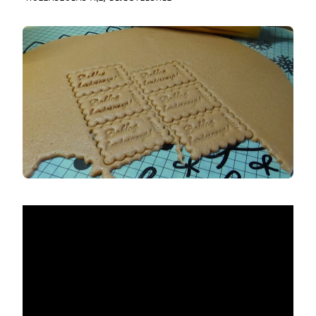
PUHA
MÉZESKALÁCS
–
A
KARÁCSONY
KEDVENCE!