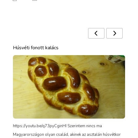
Ezek a receptek is érdekelhetnek 🙂
Húsvéti fonott kalács
Mé
https://youtu.be/q73pyCginHI Szerintem nincs ma
t
Íme
Magyarországon olyan család, akinek az asztalán húsvétkor