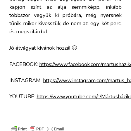
kapjon színt az alja semmiképp, inkább
többször vegyük ki próbára, még nyersnek
tűnik, mikor kivesszük, de nem az, egy-két perc,
és megszilárdul.
Jó étvágyat kívánok hozzá! 🙂
FACEBOOK:
https://www.facebook.com/martushazik
INSTAGRAM:
https://www.instagram.com/martus_ha
YOUTUBE:
https://www.youtube.com/c/Mártusházik