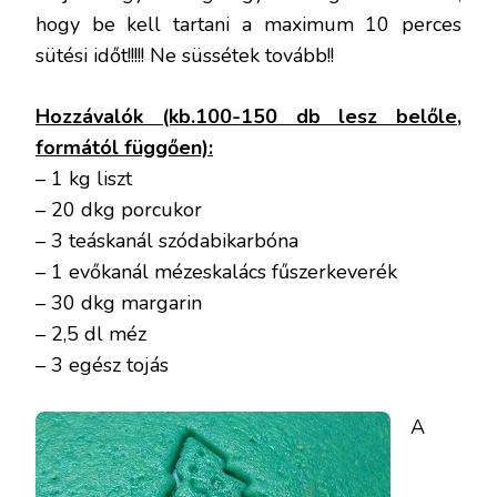
hogy be kell tartani a maximum 10 perces
sütési időt!!!!! Ne süssétek tovább!!
Hozzávalók (kb.100-150 db lesz belőle,
formától függően):
– 1 kg liszt
– 20 dkg porcukor
– 3 teáskanál szódabikarbóna
– 1 evőkanál mézeskalács fűszerkeverék
– 30 dkg margarin
– 2,5 dl méz
– 3 egész tojás
A