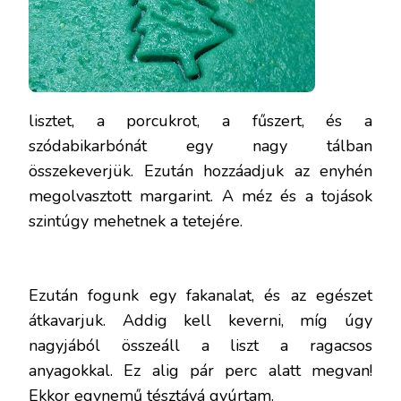
lisztet, a porcukrot, a fűszert, és a
szódabikarbónát egy nagy tálban
összekeverjük. Ezután hozzáadjuk az enyhén
megolvasztott margarint. A méz és a tojások
szintúgy mehetnek a tetejére.
Ezután fogunk egy fakanalat, és az egészet
átkavarjuk. Addig kell keverni, míg úgy
nagyjából összeáll a liszt a ragacsos
anyagokkal. Ez alig pár perc alatt megvan!
Ekkor egynemű tésztává gyúrtam.