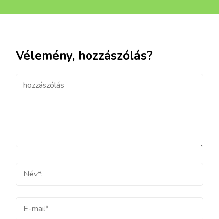
Vélemény, hozzászólás?
hozzászólás
Teljes
név
E-
mail