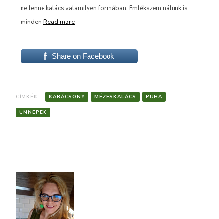
fin
ne lenne kalács valamilyen formában. Emlékszem nálunk is
az 
minden
Read more
Share on Facebook
CÍMKÉK:
KARÁCSONY
MÉZESKALÁCS
PUHA
ÜNNEPEK