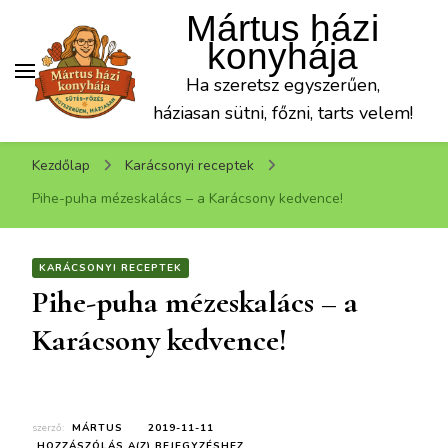
Mártus házi
konyhája
Ha szeretsz egyszerűen,
háziasan sütni, főzni, tarts velem!
Kezdőlap
Karácsonyi receptek
Pihe-puha mézeskalács – a Karácsony kedvence!
KARÁCSONYI RECEPTEK
Pihe-puha mézeskalács – a
Karácsony kedvence!
szerző:
MÁRTUS
2019-11-11
PIHE-
HOZZÁSZÓLÁS A(Z)
BEJEGYZÉSHEZ