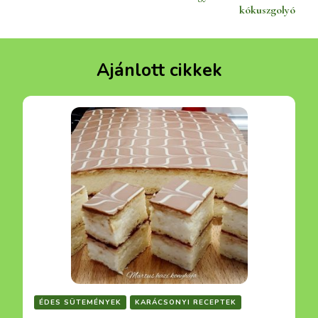
navigációja
kókuszgolyó
Ajánlott cikkek
ÉDES SÜTEMÉNYEK
KARÁCSONYI RECEPTEK