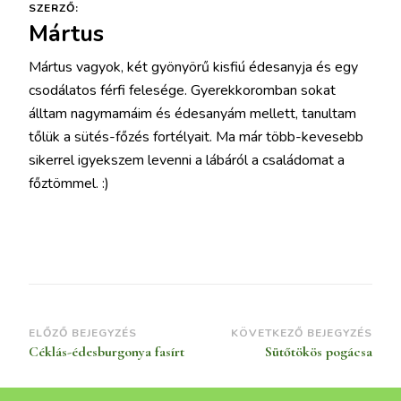
SZERZŐ:
Mártus
Mártus vagyok, két gyönyörű kisfiú édesanyja és egy
csodálatos férfi felesége. Gyerekkoromban sokat
álltam nagymamáim és édesanyám mellett, tanultam
tőlük a sütés-főzés fortélyait. Ma már több-kevesebb
sikerrel igyekszem levenni a lábáról a családomat a
főztömmel. :)
Bejegyzések
ELŐZŐ BEJEGYZÉS
KÖVETKEZŐ BEJEGYZÉS
Céklás-édesburgonya fasírt
Sütőtökös pogácsa
navigációja