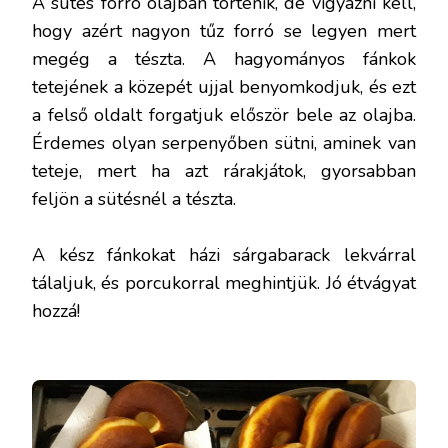
A sütés forró olajban történik, de vigyázni kell,
hogy azért nagyon tűz forró se legyen mert
megég a tészta. A hagyományos fánkok
tetejének a közepét ujjal benyomkodjuk, és ezt
a felső oldalt forgatjuk először bele az olajba.
Érdemes olyan serpenyőben sütni, aminek van
teteje, mert ha azt rárakjátok, gyorsabban
feljön a sütésnél a tészta.
A kész fánkokat házi sárgabarack lekvárral
tálaljuk, és porcukorral meghintjük. Jó étvágyat
hozzá!