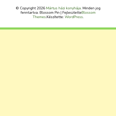
© Copyright 2026
Mártus házi konyhája
. Minden jog
fenntartva.
Blossom Pin | Fejlesztette
Blossom
Themes
.Készítette:
WordPress
.