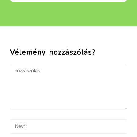
Vélemény, hozzászólás?
hozzászólás
Teljes
név