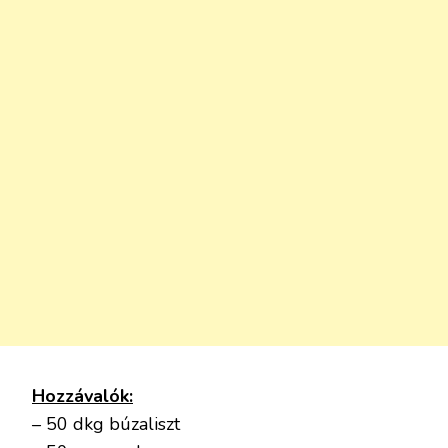
Hozzávalók:
– 50 dkg búzaliszt