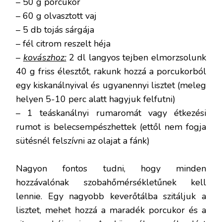
– 50 g porcukor
– 60 g olvasztott vaj
– 5 db tojás sárgája
– fél citrom reszelt héja
–
kovászhoz:
2 dl langyos tejben elmorzsolunk
40 g friss élesztőt, rakunk hozzá a porcukorból
egy kiskanálnyival és ugyanennyi lisztet (meleg
helyen 5-10 perc alatt hagyjuk felfutni)
– 1 teáskanálnyi rumaromát vagy étkezési
rumot is belecsempészhettek (ettől nem fogja
sütésnél felszívni az olajat a fánk)
Nagyon fontos tudni, hogy minden
hozzávalónak szobahőmérsékletűnek kell
lennie. Egy nagyobb keverőtálba szitáljuk a
lisztet, mehet hozzá a maradék porcukor és a