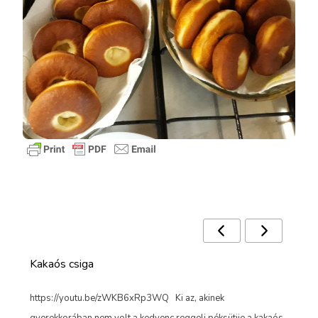
Ezek a receptek is érdekelhetnek 🙂
Kakaós csiga
Sa
!
https://youtu.be/zWKB6xRp3WQ Ki az, akinek
Min