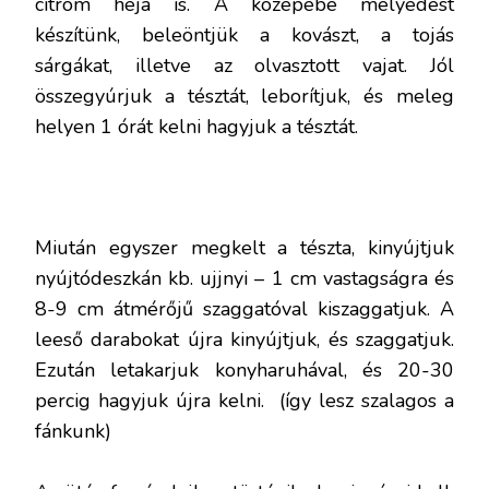
citrom héja is. A közepébe mélyedést
készítünk, beleöntjük a kovászt, a tojás
sárgákat, illetve az olvasztott vajat. Jól
összegyúrjuk a tésztát, leborítjuk, és meleg
helyen 1 órát kelni hagyjuk a tésztát.
Miután egyszer megkelt a tészta, kinyújtjuk
nyújtódeszkán kb. ujjnyi – 1 cm vastagságra és
8-9 cm átmérőjű szaggatóval kiszaggatjuk. A
leeső darabokat újra kinyújtjuk, és szaggatjuk.
Ezután letakarjuk konyharuhával, és 20-30
percig hagyjuk újra kelni. (így lesz szalagos a
fánkunk)