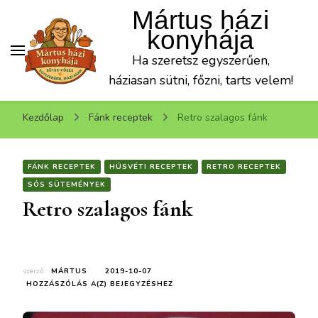
Mártus házi
konyhája
Ha szeretsz egyszerűen,
háziasan sütni, főzni, tarts velem!
Kezdőlap
Fánk receptek
Retro szalagos fánk
FÁNK RECEPTEK
HÚSVÉTI RECEPTEK
RETRO RECEPTEK
SÓS SÜTEMÉNYEK
Retro szalagos fánk
szerző:
MÁRTUS
2019-10-07
RETRO
HOZZÁSZÓLÁS A(Z)
BEJEGYZÉSHEZ
SZALAGOS
FÁNK