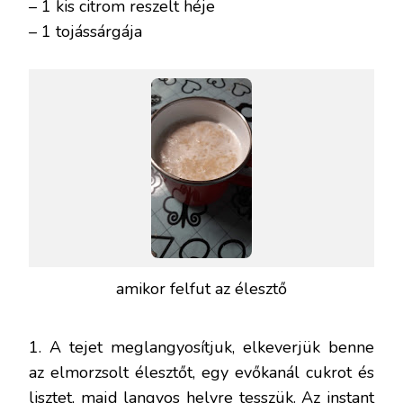
– 1 kis citrom reszelt héje
– 1 tojássárgája
amikor felfut az élesztő
1. A tejet meglangyosítjuk, elkeverjük benne
az elmorzsolt élesztőt, egy evőkanál cukrot és
lisztet, majd langyos helyre tesszük. Az instant