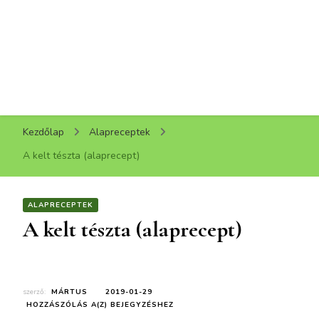
Kezdőlap
Alapreceptek
A kelt tészta (alaprecept)
ALAPRECEPTEK
A kelt tészta (alaprecept)
szerző:
MÁRTUS
2019-01-29
A
HOZZÁSZÓLÁS A(Z)
BEJEGYZÉSHEZ
KELT