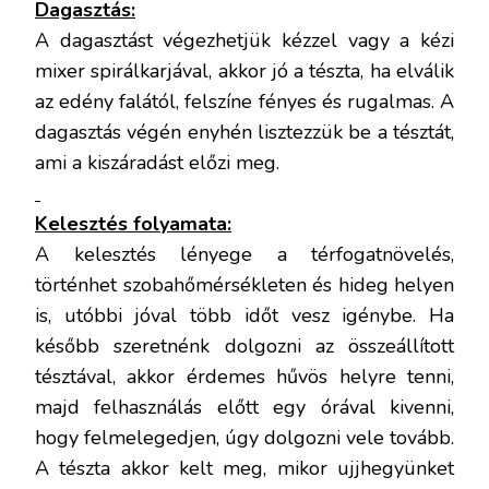
Dagasztás:
A dagasztást végezhetjük kézzel vagy a kézi
mixer spirálkarjával, akkor jó a tészta, ha elválik
az edény falától, felszíne fényes és rugalmas. A
dagasztás végén enyhén lisztezzük be a tésztát,
ami a kiszáradást előzi meg.
Kelesztés folyamata:
A kelesztés lényege a térfogatnövelés,
történhet szobahőmérsékleten és hideg helyen
is, utóbbi jóval több időt vesz igénybe. Ha
később szeretnénk dolgozni az összeállított
tésztával, akkor érdemes hűvös helyre tenni,
majd felhasználás előtt egy órával kivenni,
hogy felmelegedjen, úgy dolgozni vele tovább.
A tészta akkor kelt meg, mikor ujjhegyünket