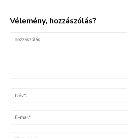
Vélemény, hozzászólás?
hozzászólás
Teljes
név
E-
mail
Weboldal