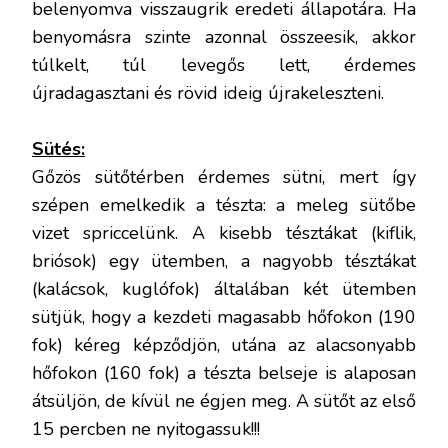
belenyomva visszaugrik eredeti állapotára. Ha
benyomásra szinte azonnal összeesik, akkor
túlkelt, túl levegős lett, érdemes
újradagasztani és rövid ideig újrakeleszteni.
Sütés:
Gőzös sütőtérben érdemes sütni, mert így
szépen emelkedik a tészta: a meleg sütőbe
vizet spriccelünk. A kisebb tésztákat (kiflik,
briósok) egy ütemben, a nagyobb tésztákat
(kalácsok, kuglófok) általában két ütemben
sütjük, hogy a kezdeti magasabb hőfokon (190
fok) kéreg képződjön, utána az alacsonyabb
hőfokon (160 fok) a tészta belseje is alaposan
átsüljön, de kívül ne égjen meg. A sütőt az első
15 percben ne nyitogassuk!!!