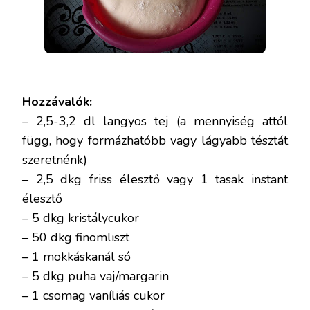
Hozzávalók:
– 2,5-3,2 dl langyos tej (a mennyiség attól
függ, hogy formázhatóbb vagy lágyabb tésztát
szeretnénk)
– 2,5 dkg friss élesztő vagy 1 tasak instant
élesztő
– 5 dkg kristálycukor
– 50 dkg finomliszt
– 1 mokkáskanál só
– 5 dkg puha vaj/margarin
– 1 csomag vaníliás cukor