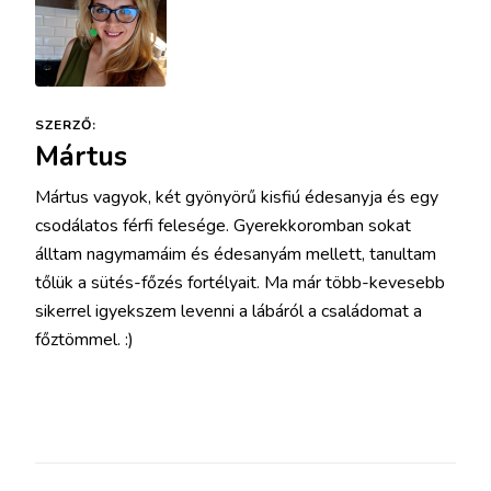
SZERZŐ:
Mártus
Mártus vagyok, két gyönyörű kisfiú édesanyja és egy
csodálatos férfi felesége. Gyerekkoromban sokat
álltam nagymamáim és édesanyám mellett, tanultam
tőlük a sütés-főzés fortélyait. Ma már több-kevesebb
sikerrel igyekszem levenni a lábáról a családomat a
főztömmel. :)