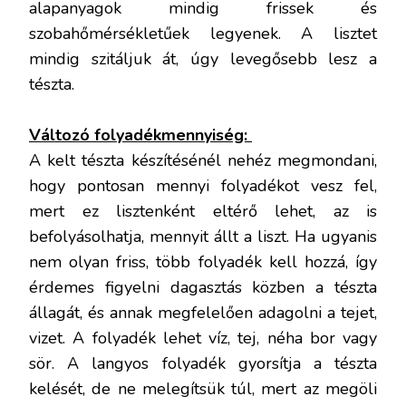
alapanyagok mindig frissek és
szobahőmérsékletűek legyenek. A lisztet
mindig szitáljuk át, úgy levegősebb lesz a
tészta.
Változó folyadékmennyiség:
A kelt tészta készítésénél nehéz megmondani,
hogy pontosan mennyi folyadékot vesz fel,
mert ez lisztenként eltérő lehet, az is
befolyásolhatja, mennyit állt a liszt. Ha ugyanis
nem olyan friss, több folyadék kell hozzá, így
érdemes figyelni dagasztás közben a tészta
állagát, és annak megfelelően adagolni a tejet,
vizet. A folyadék lehet víz, tej, néha bor vagy
sör. A langyos folyadék gyorsítja a tészta
kelését, de ne melegítsük túl, mert az megöli