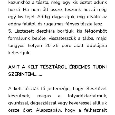
kezünkhöz a tészta, még egy kis lisztet adunk
hozzá. Ha nem áll össze, teszünk hozzá még
egy kis tejet. Addig dagasztjuk, míg elválik az
edény falától, és rugalmas, fényes tészta lesz.
5. Lisztezett deszkára borítjuk, kis félgömböt
formálunk belőle, visszatesszük a tálba, majd
langyos helyen 20-25 perc alatt duplájára
kelesztjük.
AMIT A KELT TÉSZTÁRÓL ÉRDEMES TUDNI
SZERINTEM…….
A kelt tészták fő jellemzője, hogy élesztővel
készülnek, magas a folyadéktartalmuk,
gyúrással, dagasztással vagy keveréssel állítjuk
össze őket. Alapszabály, hogy a felhasznált