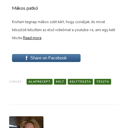
Mákos patkó
Ep
n
Kisfiam tegnap mákos sütit kért, hogy csináljak, és mivel
htt
l
készülök készíteni az első videómat a youtube-ra, ami egy kelt
seg
tészta
Read more
kés
Share on Facebook
CÍMKÉK:
ALAPRECEPT
KELT
KELTTÉSZTA
TÉSZTA