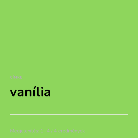
CÍMKE
vanília
Megjelenítés: 1 -4 / 4 eredmények