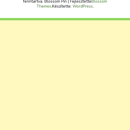
fenntartva.
Blossom Pin | Fejlesztette
Blossom
Themes
.Készítette:
WordPress
.