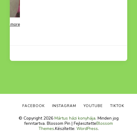
g mummus
Read more
FACEBOOK
INSTAGRAM
YOUTUBE
TIKTOK
© Copyright 2026
Mártus házi konyhája
. Minden jog
fenntartva.
Blossom Pin | Fejlesztette
Blossom
Themes
.Készítette:
WordPress
.