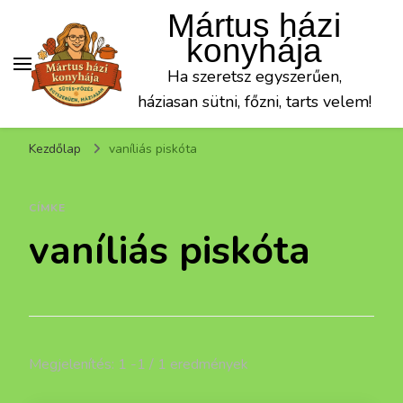
Mártus házi
konyhája
Ha szeretsz egyszerűen,
háziasan sütni, főzni, tarts velem!
Kezdőlap
vaníliás piskóta
CÍMKE
vaníliás piskóta
Megjelenítés: 1 -1 / 1 eredmények