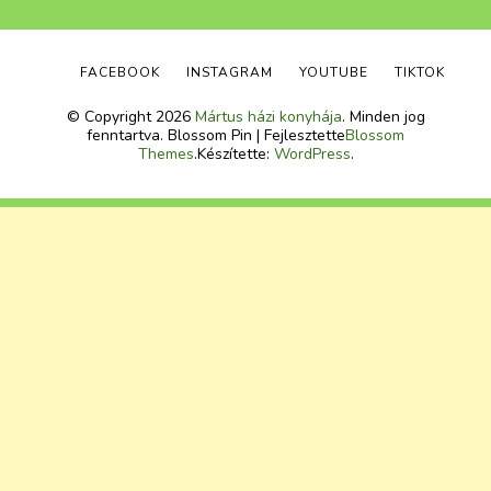
FACEBOOK
INSTAGRAM
YOUTUBE
TIKTOK
© Copyright 2026
Mártus házi konyhája
. Minden jog
fenntartva.
Blossom Pin | Fejlesztette
Blossom
Themes
.Készítette:
WordPress
.