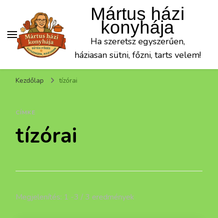
Mártus házi
konyhája
Ha szeretsz egyszerűen,
háziasan sütni, főzni, tarts velem!
Kezdőlap
tízórai
CÍMKE
tízórai
Megjelenítés: 1 -3 / 3 eredmények