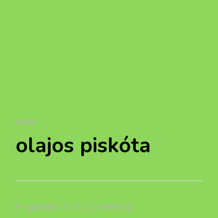
CÍMKE
olajos piskóta
Megjelenítés: 1 -1 / 1 eredmények