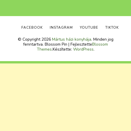
FACEBOOK
INSTAGRAM
YOUTUBE
TIKTOK
© Copyright 2026
Mártus házi konyhája
. Minden jog
fenntartva.
Blossom Pin | Fejlesztette
Blossom
Themes
.Készítette:
WordPress
.