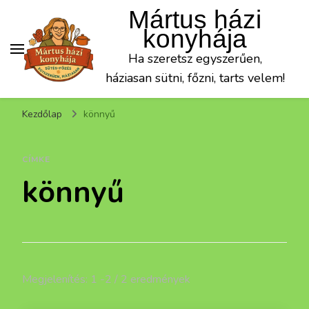
Mártus házi
konyhája
Ha szeretsz egyszerűen,
háziasan sütni, főzni, tarts velem!
Kezdőlap
könnyű
CÍMKE
könnyű
Megjelenítés: 1 -2 / 2 eredmények