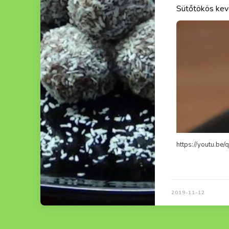
Túrós muffin
https://youtu.be
2019-11-12