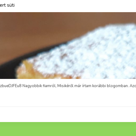
/tuPZsWw2Kmw Egyik kedves Mártus házi konyhája Facebook csoport tagom meg