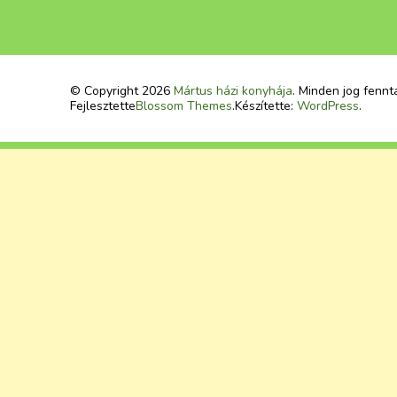
© Copyright 2026
Mártus házi konyhája
. Minden jog fennt
Fejlesztette
Blossom Themes
.Készítette:
WordPress
.