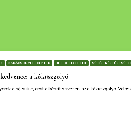
EK
KARÁCSONYI RECEPTEK
RETRO RECEPTEK
SÜTÉS NÉLKÜLI SÜT
kedvence: a kókuszgolyó
rek első sütije, amit elkészít szívesen, az a kókuszgolyó. Való
ek is érdekelhetnek :)