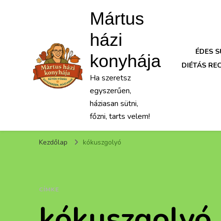
Mártus
házi
ÉDES 
konyhája
DIÉTÁS RE
Ha szeretsz
egyszerűen,
háziasan sütni,
főzni, tarts velem!
Kezdőlap
kókuszgolyó
CÍMKE
kókuszgolyó