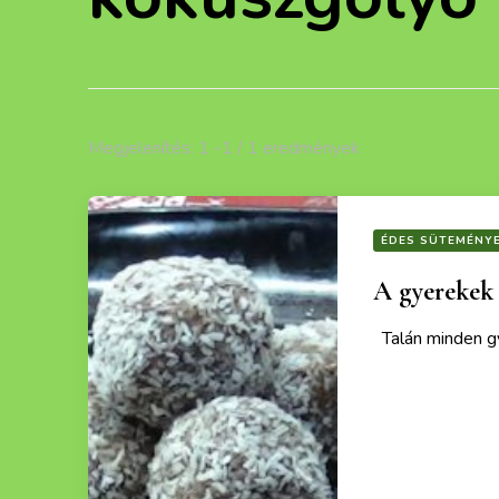
Megjelenítés: 1 -1 / 1 eredmények
ÉDES SÜTEMÉNY
A gyerekek 
Talán minden gye
Ezek a recept