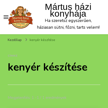
Mártus házi
konyhája
Ha szeretsz egyszerűen,
háziasan sütni, főzni, tarts velem!
Kezdőlap
kenyér készítése
CÍMKE
kenyér készítése
Megjelenítés: 1 -1 / 1 eredmények