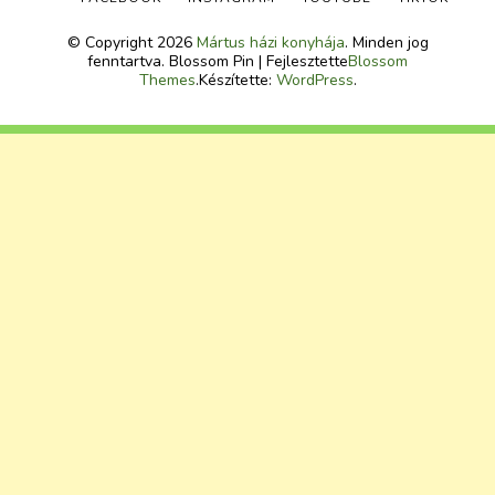
© Copyright 2026
Mártus házi konyhája
. Minden jog
fenntartva.
Blossom Pin | Fejlesztette
Blossom
Themes
.Készítette:
WordPress
.