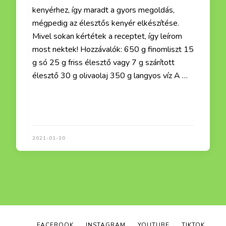
kenyérhez, így maradt a gyors megoldás,
mégpedig az élesztős kenyér elkészítése.
Mivel sokan kértétek a receptet, így leírom
most nektek! Hozzávalók: 650 g finomliszt 15
g só 25 g friss élesztő vagy 7 g szárított
élesztő 30 g olivaolaj 350 g langyos víz A …
Ezek a receptek is érdekelhetnek :)
2021-01-10
FACEBOOK
INSTAGRAM
YOUTUBE
TIKTOK