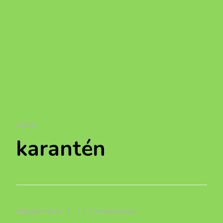
CÍMKE
karantén
Megjelenítés: 1 -1 / 1 eredmények