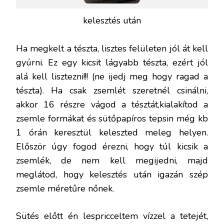
kelesztés után
Ha megkelt a tészta, lisztes felületen jól át kell
gyúrni. Ez egy kicsit lágyabb tészta, ezért jól
alá kell lisztezni!!! (ne ijedj meg hogy ragad a
tészta). Ha csak zsemlét szeretnél csinálni,
akkor 16 részre vágod a tésztát,kialakítod a
zsemle formákat és sütőpapíros tepsin még kb
1 órán keresztül keleszted meleg helyen.
Először úgy fogod érezni, hogy túl kicsik a
zsemlék, de nem kell megijedni, majd
meglátod, hogy kelesztés után igazán szép
zsemle méretűre nőnek.
Sütés előtt én lespricceltem vízzel a tetejét,