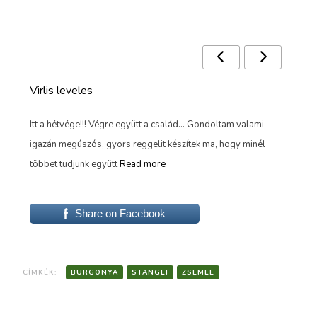
Ezek a receptek is érdekelhetnek 🙂
Virlis leveles
Min
tek
Itt a hétvége!!! Végre együtt a család... Gondoltam valami
Egy
e
igazán megúszós, gyors reggelit készítek ma, hogy minél
kel
többet tudjunk együtt
Read more
van
Share on Facebook
CÍMKÉK:
BURGONYA
STANGLI
ZSEMLE