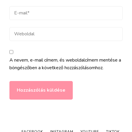
E-
mail
Weboldal
A nevem, e-mail címem, és weboldalcímem mentése a
böngészőben a következő hozzászólásomhoz.
FACEBOOK
INSTAGRAM
YOUTUBE
TIKTOK