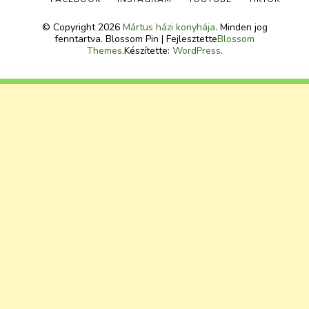
© Copyright 2026
Mártus házi konyhája
. Minden jog
fenntartva.
Blossom Pin | Fejlesztette
Blossom
Themes
.Készítette:
WordPress
.