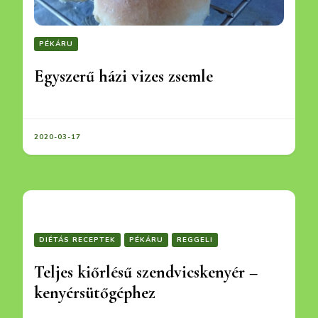
PÉKÁRU
Egyszerű házi vizes zsemle
2020-03-17
DIÉTÁS RECEPTEK
PÉKÁRU
REGGELI
Teljes kiőrlésű szendvicskenyér –
kenyérsütőgéphez