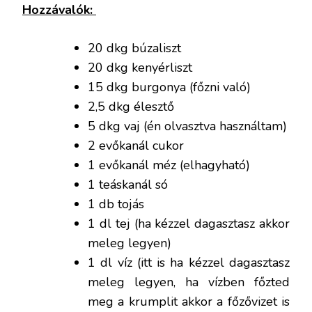
Hozzávalók:
20 dkg búzaliszt
20 dkg kenyérliszt
15 dkg burgonya (főzni való)
2,5 dkg élesztő
5 dkg vaj (én olvasztva használtam)
2 evőkanál cukor
1 evőkanál méz (elhagyható)
1 teáskanál só
1 db tojás
1 dl tej (ha kézzel dagasztasz akkor
meleg legyen)
1 dl víz (itt is ha kézzel dagasztasz
meleg legyen, ha vízben főzted
meg a krumplit akkor a főzővizet is