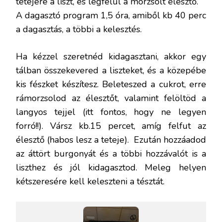
tetejére a liszt, és legfelül a morzsolt élesztő.
A dagasztó program 1,5 óra, amiből kb 40 perc
a dagasztás, a többi a kelesztés.
Ha kézzel szeretnéd kidagasztani, akkor egy
tálban összekevered a liszteket, és a közepébe
kis fészket készítesz. Beleteszed a cukrot, erre
rámorzsolod az élesztőt, valamint felöltöd a
langyos tejjel (itt fontos, hogy ne legyen
forró!!). Vársz kb.15 percet, amíg felfut az
élesztő (habos lesz a teteje). Ezután hozzáadod
az áttört burgonyát és a többi hozzávalót is a
liszthez és jól kidagasztod. Meleg helyen
kétszeresére kell keleszteni a tésztát.