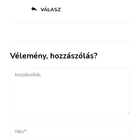
VÁLASZ
Vélemény, hozzászólás?
hozzászólás
Teljes
név