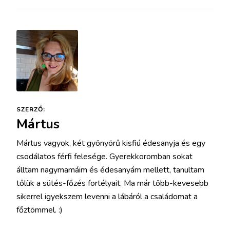
SZERZŐ:
Mártus
Mártus vagyok, két gyönyörű kisfiú édesanyja és egy
csodálatos férfi felesége. Gyerekkoromban sokat
álltam nagymamáim és édesanyám mellett, tanultam
tőlük a sütés-főzés fortélyait. Ma már több-kevesebb
sikerrel igyekszem levenni a lábáról a családomat a
főztömmel. :)