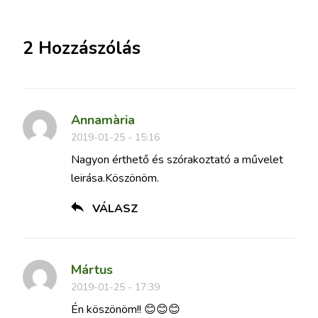
2 Hozzászólás
Annamària
2019-01-25 - 15:16
Nagyon érthető és szórakoztató a művelet
leirása.Köszönöm.
VÁLASZ
Mártus
2019-01-25 - 17:39
Én köszönöm!! 😊😊😊