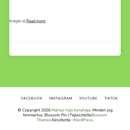
mit hétvégén el
Read more
FACEBOOK
INSTAGRAM
YOUTUBE
TIKTOK
© Copyright 2026
Mártus házi konyhája
. Minden jog
fenntartva.
Blossom Pin | Fejlesztette
Blossom
Themes
.Készítette:
WordPress
.