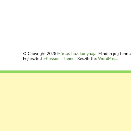
© Copyright 2026
Mártus házi konyhája
. Minden jog fennt
Fejlesztette
Blossom Themes
.Készítette:
WordPress
.