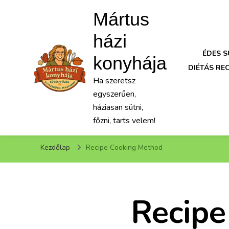
Mártus
házi
ÉDES 
konyhája
DIÉTÁS RE
Ha szeretsz
egyszerűen,
háziasan sütni,
főzni, tarts velem!
Kezdőlap
Recipe Cooking Method
Recipe