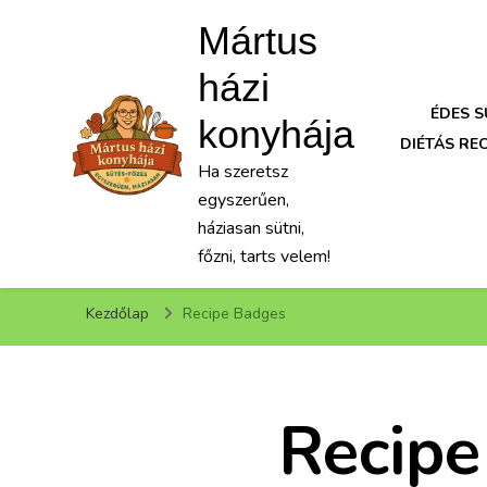
Mártus
házi
ÉDES 
konyhája
DIÉTÁS RE
Ha szeretsz
egyszerűen,
háziasan sütni,
főzni, tarts velem!
Kezdőlap
Recipe Badges
Recipe