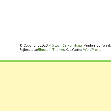
© Copyright 2026
Mártus házi konyhája
. Minden jog fennt
Fejlesztette
Blossom Themes
.Készítette:
WordPress
.