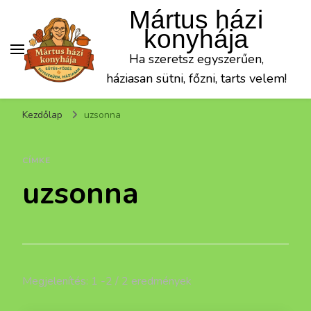
Mártus házi
konyhája
Ha szeretsz egyszerűen,
háziasan sütni, főzni, tarts velem!
Kezdőlap
uzsonna
CÍMKE
uzsonna
Megjelenítés: 1 -2 / 2 eredmények