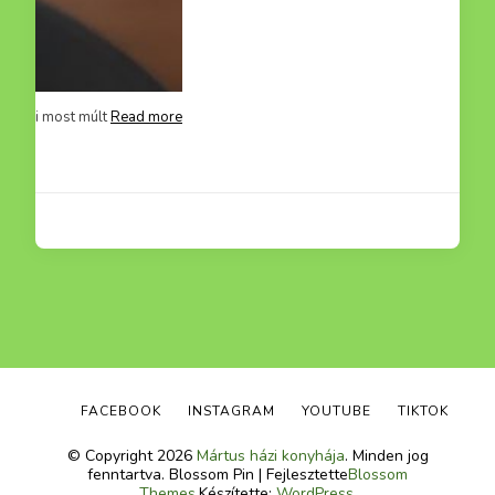
mit hétvégén el
Read more
FACEBOOK
INSTAGRAM
YOUTUBE
TIKTOK
© Copyright 2026
Mártus házi konyhája
. Minden jog
fenntartva.
Blossom Pin | Fejlesztette
Blossom
Themes
.Készítette:
WordPress
.