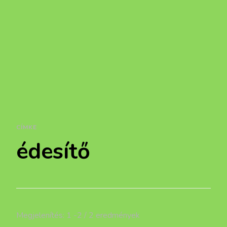
CÍMKE
édesítő
Megjelenítés: 1 -2 / 2 eredmények