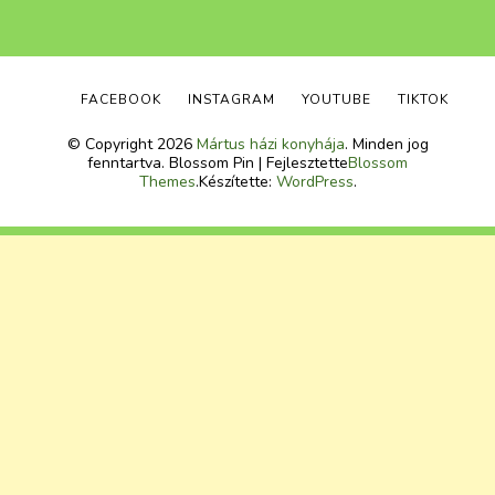
FACEBOOK
INSTAGRAM
YOUTUBE
TIKTOK
© Copyright 2026
Mártus házi konyhája
. Minden jog
fenntartva.
Blossom Pin | Fejlesztette
Blossom
Themes
.Készítette:
WordPress
.