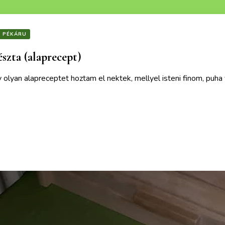
PÉKÁRU
észta (alaprecept)
olyan alapreceptet hoztam el nektek, mellyel isteni finom, puha 
ek is érdekelhetnek :)
Burgonyás 
Nem is tudom 