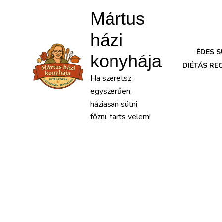
Mártus
házi
ÉDES 
konyhája
DIÉTÁS RE
Ha szeretsz
egyszerűen,
háziasan sütni,
főzni, tarts velem!