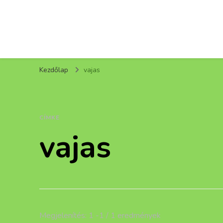
Kezdőlap
vajas
CÍMKE
vajas
Megjelenítés: 1 -1 / 1 eredmények