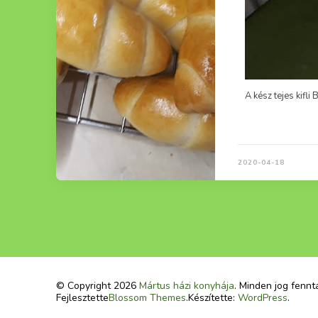
2020-04-18
© Copyright 2026
Mártus házi konyhája
. Minden jog fennt
Fejlesztette
Blossom Themes
.Készítette:
WordPress
.