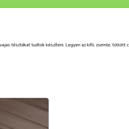
vajas tésztákat tudtok készíteni. Legyen az kifli, zsemle, töltöt
zsemle és stangli
hol kezdjem .... na ez a zsemle és stangli tényleg olyan, aminek nem lehet elle