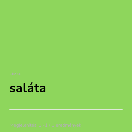
CÍMKE
saláta
Megjelenítés: 1 -1 / 1 eredmények