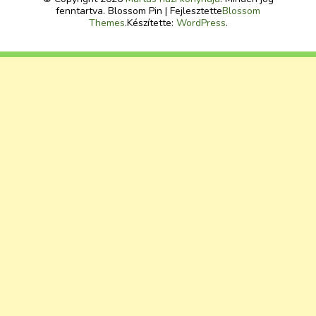
fenntartva.
Blossom Pin | Fejlesztette
Blossom
Themes
.Készítette:
WordPress
.