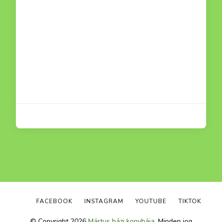
ám e alakítani kicsit egészségesebb verzióba. Ma egy kicsit kísérletezgettem,
FACEBOOK
INSTAGRAM
YOUTUBE
TIKTOK
© Copyright 2026
Mártus házi konyhája
. Minden jog