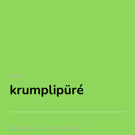
CÍMKE
krumplipüré
Megjelenítés: 1 -1 / 1 eredmények