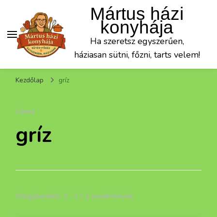
Mártus házi
konyhája
Ha szeretsz egyszerűen,
háziasan sütni, főzni, tarts velem!
Kezdőlap
gríz
CÍMKE
gríz
Megjelenítés: 1 -1 / 1 eredmények