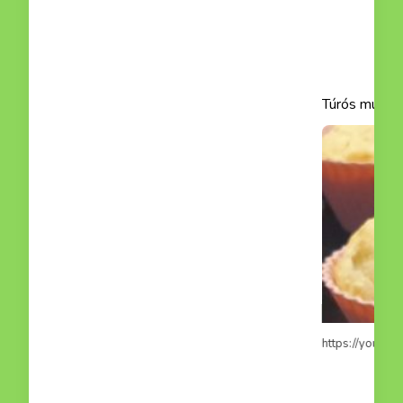
mit hétvégén el
Read more