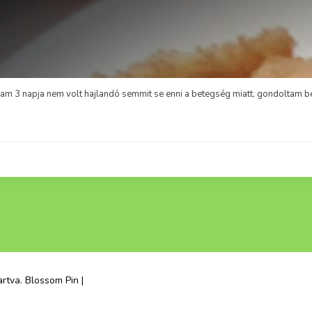
r tőlem, hogy a tejes kifli receptemet át tudnám e alakítani kicsit egészséges
artva.
Blossom Pin |