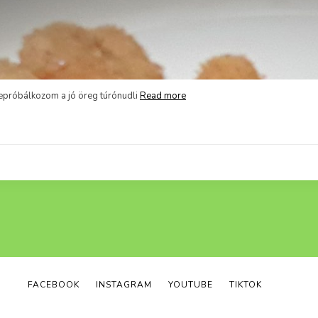
ebb verzióba. Ma egy kicsit kísérletezgettem,
Read more
FACEBOOK
INSTAGRAM
YOUTUBE
TIKTOK