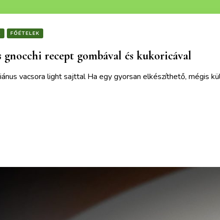
K
FŐÉTELEK
 gnocchi recept gombával és kukoricával
iánus vacsora light sajttal Ha egy gyorsan elkészíthető, mégis 
ek is érdekelhetnek :)
kifli