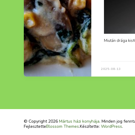
Sokan kértétek má
2025-08-13
© Copyright 2026
Mártus házi konyhája
. Minden jog fennt
Fejlesztette
Blossom Themes
.Készítette:
WordPress
.