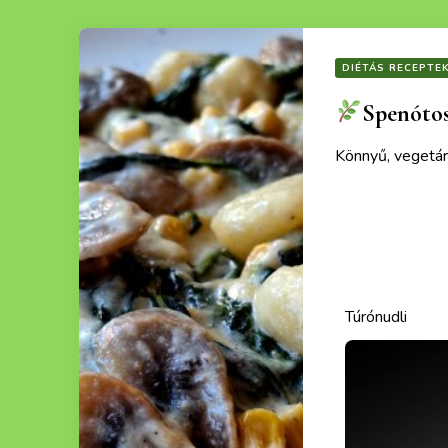
DIÉTÁS RECEPTE
Spenótos
Könnyű, vegetár
Ezek a recept
Teljes kiőrlésű 