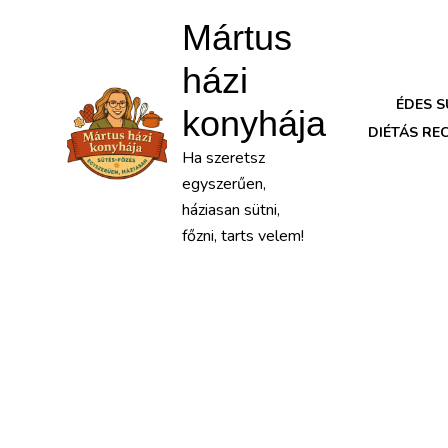
Mártus
házi
ÉDES 
konyhája
DIÉTÁS RE
Ha szeretsz
egyszerűen,
háziasan sütni,
főzni, tarts velem!