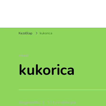
Kezdőlap
kukorica
CÍMKE
kukorica
Megjelenítés: 1 -1 / 1 eredmények