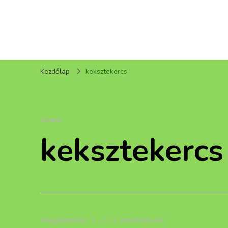
Kezdőlap
keksztekercs
CÍMKE
keksztekercs
Megjelenítés: 1 -1 / 1 eredmények