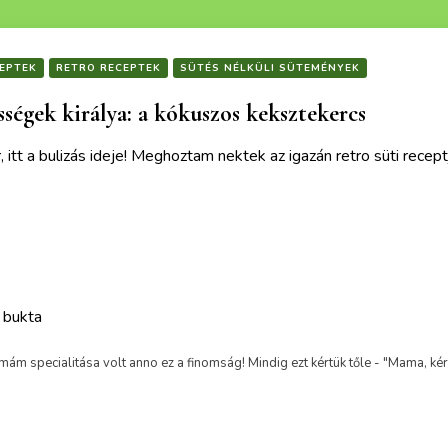
EPTEK
RETRO RECEPTEK
SÜTÉS NÉLKÜLI SÜTEMÉNYEK
sségek királya: a kókuszos keksztekercs
r, itt a bulizás ideje! Meghoztam nektek az igazán retro süti re
ek is érdekelhetnek :)
 bukta
specialitása volt anno ez a finomság! Mindig ezt kértük tőle - "Mama, kér