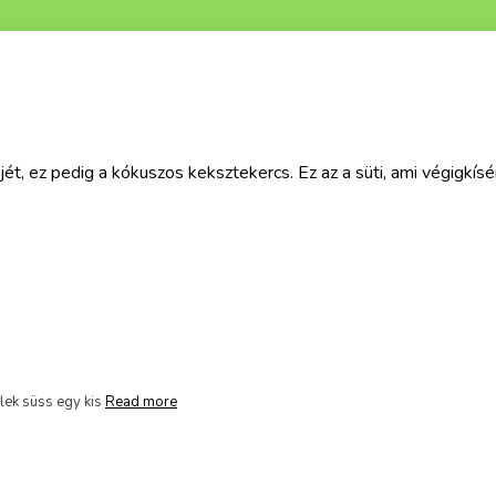
ceptjét, ez pedig a kókuszos keksztekercs. Ez az a süti, ami végi
lek süss egy kis
Read more