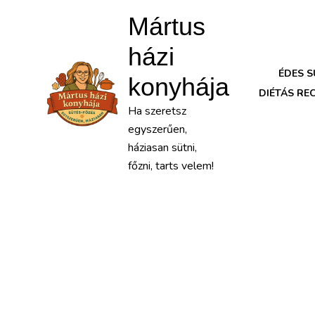
Mártus
házi
ÉDES 
konyhája
DIÉTÁS RE
Ha szeretsz
egyszerűen,
háziasan sütni,
főzni, tarts velem!