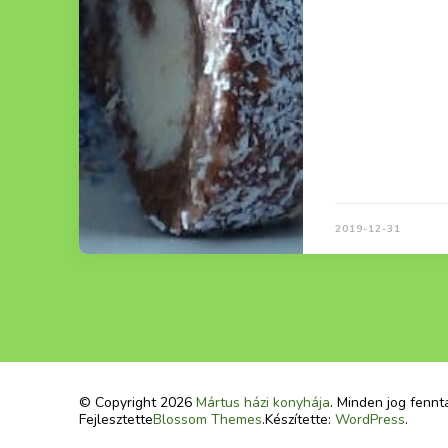
2019-12-31
© Copyright 2026
Mártus házi konyhája
. Minden jog fennt
Fejlesztette
Blossom Themes
.Készítette:
WordPress
.