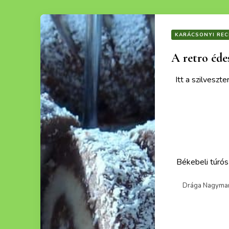
KARÁCSONYI REC
A retro éde
Itt a szilveszte
Ezek a recept
Békebeli túrós
Drága Nagymamám 