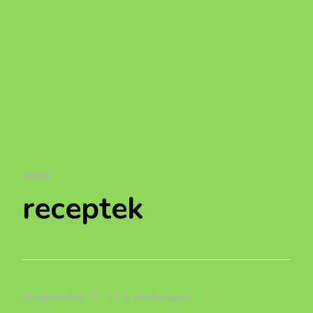
CÍMKE
receptek
Megjelenítés: 1 -1 / 1 eredmények